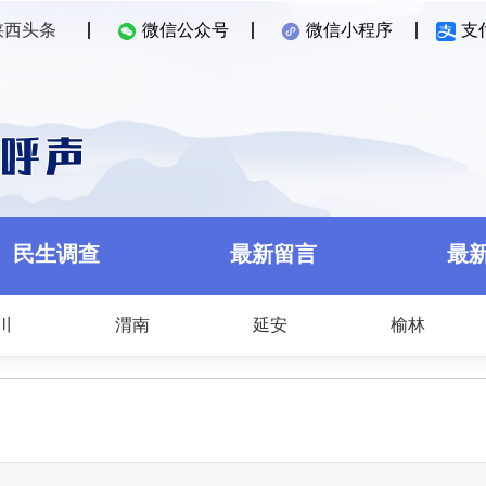
陕西头条
微信公众号
微信小程序
支
民生调查
最新留言
最
川
渭南
延安
榆林