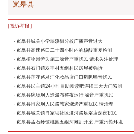
岚皋县
[ 投诉举报 ]
·
岚皋县城关小学堰溪街分校广播声音过大
·
岚皋县高速路口二十四小时内的核酸重复检测
·
岚皋植物园旁边施工噪音严重扰民 请求关注处理
·
岚皋县石门镇双丰村五组村民房屋被强拆
·
岚皋县​莲花路君汇化妆品店门口喇叭噪音扰民
·
岚皋县民主镇24小时自助阅读吧连续三天大门紧闭
·
岚皋县碗场坝人造瀑布整夜运行 噪音严重扰民
·
岚皋县肖家坝人民路韩家烧烤严重扰民 请治理
·
岚皋县城关镇肖家坝社区溢河路足浴店深夜扰民
·
岚皋县孟石岭镇桃园五组河摊乱开采 严重污染环境