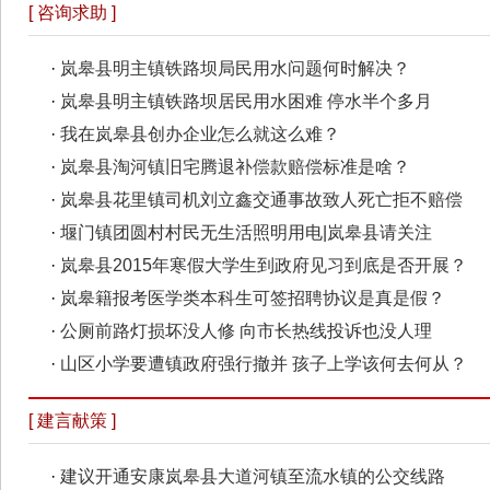
[ 咨询求助 ]
·
岚皋县明主镇铁路坝局民用水问题何时解决？
·
岚皋县明主镇铁路坝居民用水困难 停水半个多月
·
我在岚皋县创办企业怎么就这么难？
·
岚皋县淘河镇旧宅腾退补偿款赔偿标准是啥？
·
岚皋县花里镇司机刘立鑫交通事故致人死亡拒不赔偿
·
堰门镇团圆村村民无生活照明用电|岚皋县请关注
·
岚皋县2015年寒假大学生到政府见习到底是否开展？
·
岚皋籍报考医学类本科生可签招聘协议是真是假？
·
公厕前路灯损坏没人修 向市长热线投诉也没人理
·
山区小学要遭镇政府强行撤并 孩子上学该何去何从？
[ 建言献策 ]
·
建议开通安康岚皋县大道河镇至流水镇的公交线路