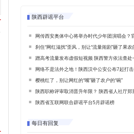
陕西辟谣平台
网传西安奥体中心将举办时代少年团演唱会？官方回应：纯属
刹住“网红滋扰”歪风，别让“流量闹剧”砸了果农
蹭高考流量发布虚假短视频 陕西警方依法查处一起涉高考网络
网络不是法外之地！陕西汉中公安公布7起打击整治网谣网暴典型
樱桃红了，别让网红的“嘴”砸了农户的“碗”
陕西职称评审取消晋升年限？ 陕西省人社厅郑重声明 谨防职称评审不实言
陕西省互联网联合辟谣平台5月辟谣榜
每日有回复