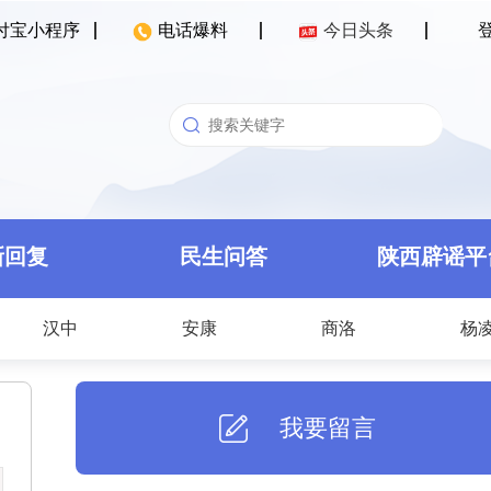
付宝小程序
电话爆料
今日头条
新回复
民生问答
陕西辟谣平
汉中
安康
商洛
杨
我要留言