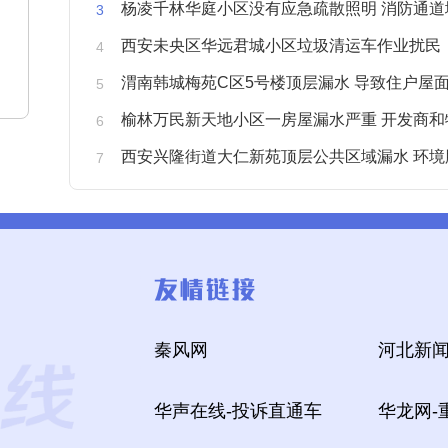
杨凌千林华庭小区没有应急疏散照明 消防通道
西安未央区华远君城小区垃圾清运车作业扰民
渭南韩城梅苑C区5号楼顶层漏水 导致住户屋面被
榆林万民新天地小区一房屋漏水严重 开发商和物业不予
西安兴隆街道大仁新苑顶层公共区域漏水 环境
秦风网
河北新闻
华声在线-投诉直通车
华龙网-