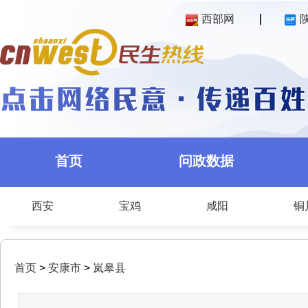
西部网
首页
问政数据
西安
宝鸡
咸阳
铜
首页
>
安康市
>
岚皋县