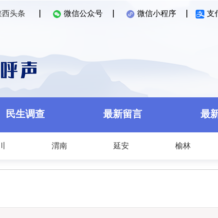
陕西头条
微信公众号
微信小程序
支
民生调查
最新留言
最
川
渭南
延安
榆林