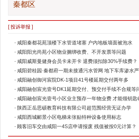
秦都区
[ 投诉举报 ]
·
咸阳秦都花苑顶楼下水管道堵塞 户内地板墙面被泡水
·
咸阳阳光尚苑小区物业捆绑收费、不开发票等问题
·
咸阳威斯曼健身会员卡未开卡 退费须扣除30%手续费？
·
咸阳碧桂园·秦都府一期未接通污水管网 地下车库渗水
·
咸阳融创御河宸院DK-1项目41号楼延期交付两年多
·
咸阳融创宸光壹号DK1延期交付、预交付手续不合规等
·
咸阳融创宸光壹号小区业主预存一年物业费 才能领钥匙
·
陕西正岳思硕教育科技有限公司超范围经营无证办学
·
咸阳西城郦景小区电梯未张贴特种设备使用标志
·
顾客旧车交由咸阳一4S店申请报废 残值被按0元计算？