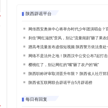
陕西辟谣平台
网传西安奥体中心将举办时代少年团演唱会？官方回应：纯属
刹住“网红滋扰”歪风，别让“流量闹剧”砸了果农
蹭高考流量发布虚假短视频 陕西警方依法查处一起涉高考网络
网络不是法外之地！陕西汉中公安公布7起打击整治网谣网暴典型
樱桃红了，别让网红的“嘴”砸了农户的“碗”
陕西职称评审取消晋升年限？ 陕西省人社厅郑重声明 谨防职称评审不实言
陕西省互联网联合辟谣平台5月辟谣榜
每日有回复