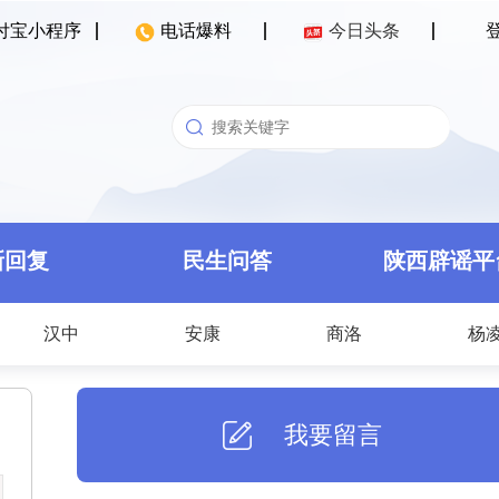
付宝小程序
电话爆料
今日头条
新回复
民生问答
陕西辟谣平
汉中
安康
商洛
杨
我要留言