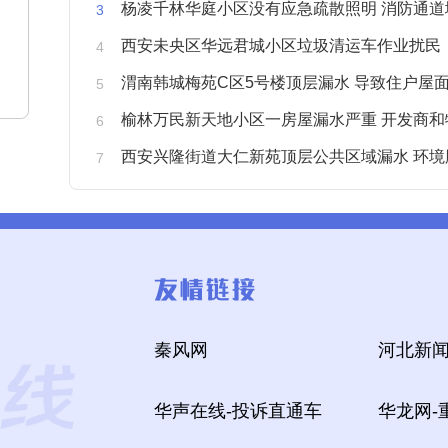
杨凌千林华庭小区没有应急疏散照明 消防通道
西安未央区华远君城小区垃圾清运车作业扰民
渭南韩城梅苑C区5号楼顶层漏水 导致住户屋面被
榆林万民新天地小区一房屋漏水严重 开发商和物业不予
西安兴隆街道大仁新苑顶层公共区域漏水 环境
秦风网
河北新闻
华声在线-投诉直通车
华龙网-