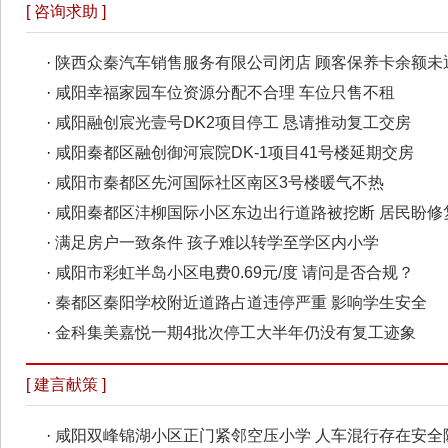
[ 咨询求助 ]
·
陕西众秦汽车销售服务有限公司闭店 顾客保养卡余额未
·
咸阳幸福家园车位资源分配不合理 车位只售不租
·
咸阳融创宸光壹号DK2项目停工 恳请推动复工交房
·
咸阳秦都区融创御河宸院DK-1项目41号楼延期交房
·
咸阳市秦都区先河国际社区南区3号楼暖气不热
·
咸阳秦都区沣柳国际小区东边出行道路被挖断 居民盼修
·
满足房户一致条件 孩子难以转学至学区内小学
·
咸阳市彩虹半岛小区电费0.69元/度 请问是否合规？
·
秦都区秦阳学校附近道路占道违停严重 影响学生安全
·
金科集美嘉悦一期4批次停工大半年仍没有复工迹象
[ 建言献策 ]
·
咸阳双峰锦湖小区正门紧邻空压小学 人车混行存在安全