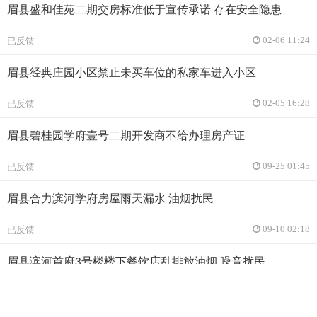
眉县盛和佳苑二期交房标准低于宣传承诺 存在安全隐患
已反馈
02-06 11:24
眉县经典庄园小区禁止未买车位的私家车进入小区
已反馈
02-05 16:28
眉县碧桂园学府壹号二期开发商不给办理房产证
已反馈
09-25 01:45
眉县合力滨河学府房屋雨天漏水 油烟扰民
已反馈
09-10 02:18
眉县滨河首府3号楼楼下餐饮店乱排放油烟 噪音扰民
已反馈
06-12 02:24