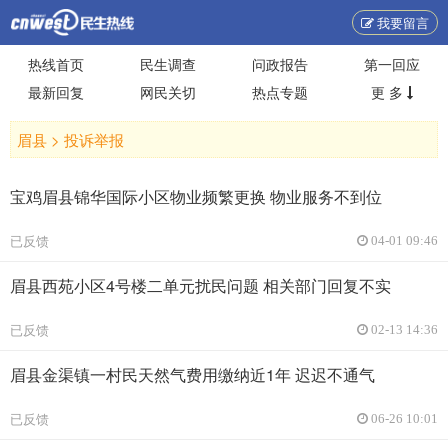
我要留言
热线首页
民生调查
问政报告
第一回应
最新回复
网民关切
热点专题
更 多
眉县 >
投诉举报
宝鸡眉县锦华国际小区物业频繁更换 物业服务不到位
已反馈
04-01 09:46
眉县西苑小区4号楼二单元扰民问题 相关部门回复不实
已反馈
02-13 14:36
眉县金渠镇一村民天然气费用缴纳近1年 迟迟不通气
已反馈
06-26 10:01