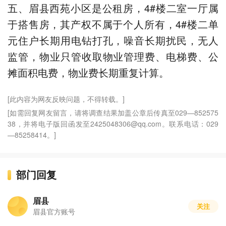
五、眉县西苑小区是公租房，4#楼二室一厅属
于搭售房，其产权不属于个人所有，4#楼二单
元住户长期用电钻打孔，噪音长期扰民，无人
监管，物业只管收取物业管理费、电梯费、公
摊面积电费，物业费长期重复计算。
[此内容为网友反映问题，不得转载。]
[如需回复网友留言，请将调查结果加盖公章后传真至029—852575
38，并将电子版回函发至2425048306@qq.com。联系电话：029
—85258414。]
部门回复
眉县
关注
眉县官方账号