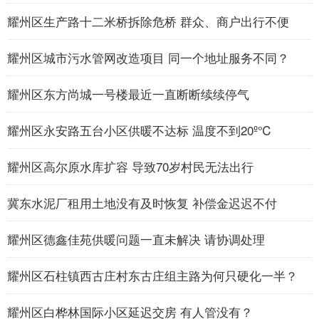
耀州区生产路十二米桥拆除危桥 群众、商户出行不便
耀州区城市污水管网改造项目 同一个地址服务不同？
耀州区东方尚城一号楼最近一直断断续续停气
耀州区永安路五台小区供暖不达标 温度不到20º℃
耀州区高尔原水库扩容 导致70岁村民无法出行
冀东水泥厂租用土地没有及时恢复 补偿金迟迟不付
耀州区德鑫佳苑供暖问题一直未解决 请协调处理
耀州区石柱镇西古庄村东古庄组主路为何只硬化一半？
耀州区白桦林国际小区延迟交房 有人管没有？