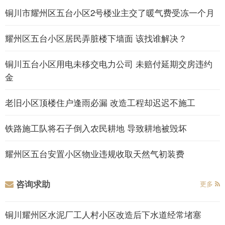
铜川市耀州区五台小区2号楼业主交了暖气费受冻一个月
耀州区五台小区居民弄脏楼下墙面 该找谁解决？
铜川五台小区用电未移交电力公司 未赔付延期交房违约
金
老旧小区顶楼住户逢雨必漏 改造工程却迟迟不施工
铁路施工队将石子倒入农民耕地 导致耕地被毁坏
耀州区五台安置小区物业违规收取天然气初装费
咨询求助
更多
铜川耀州区水泥厂工人村小区改造后下水道经常堵塞