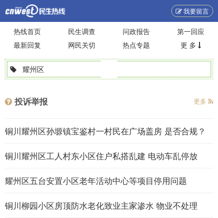
我要留言
热线首页
民生调查
问政报告
第一回应
最新回复
网民关切
热点专题
更 多
耀州区
投诉举报
更多
铜川耀州区孙塬镇宝鉴村一村民在广场盖房 是否合规？
铜川耀州区工人村东小区住户私搭乱建 电动车乱停放
耀州区五台安置小区老年活动中心等项目停用问题
铜川柳园小区房顶防水老化致业主家渗水 物业不处理