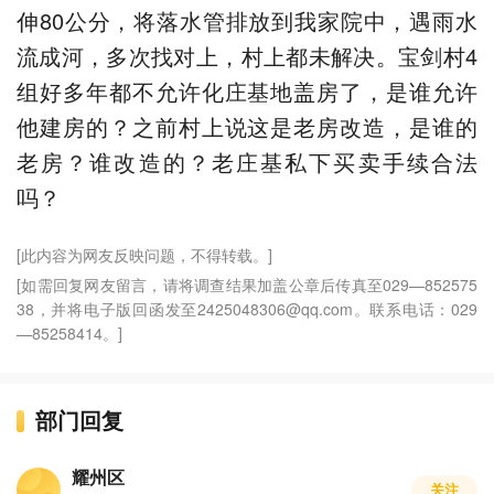
伸80公分，将落水管排放到我家院中，遇雨水
流成河，多次找对上，村上都未解决。宝剑村4
组好多年都不允许化庄基地盖房了，是谁允许
他建房的？之前村上说这是老房改造，是谁的
老房？谁改造的？老庄基私下买卖手续合法
吗？
[此内容为网友反映问题，不得转载。]
[如需回复网友留言，请将调查结果加盖公章后传真至029—852575
38，并将电子版回函发至2425048306@qq.com。联系电话：029
—85258414。]
部门回复
耀州区
关注