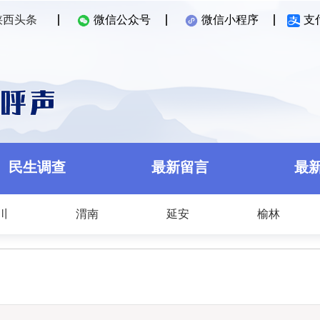
陕西头条
微信公众号
微信小程序
支
民生调查
最新留言
最
川
渭南
延安
榆林