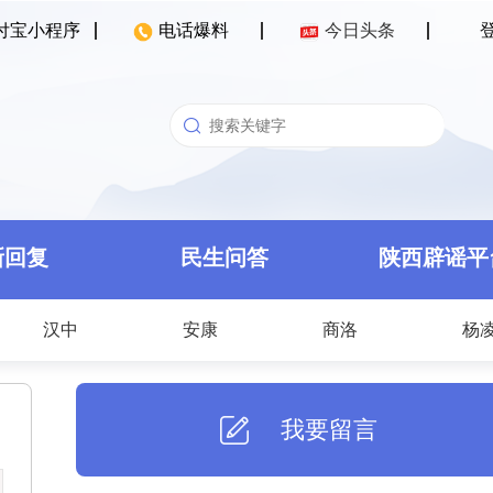
付宝小程序
电话爆料
今日头条
新回复
民生问答
陕西辟谣平
汉中
安康
商洛
杨
我要留言