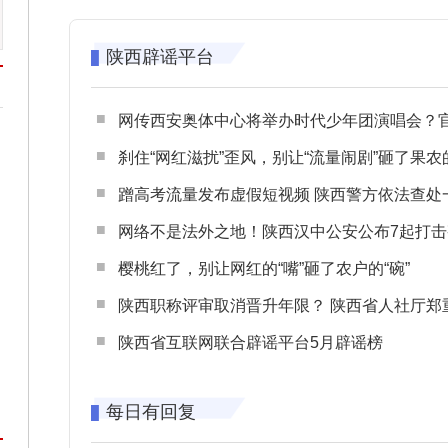
陕西辟谣平台
网传西安奥体中心将举办时代少年团演唱会？官方回应：纯属
刹住“网红滋扰”歪风，别让“流量闹剧”砸了果农
蹭高考流量发布虚假短视频 陕西警方依法查处一起涉高考网络
网络不是法外之地！陕西汉中公安公布7起打击整治网谣网暴典型
樱桃红了，别让网红的“嘴”砸了农户的“碗”
陕西职称评审取消晋升年限？ 陕西省人社厅郑重声明 谨防职称评审不实言
陕西省互联网联合辟谣平台5月辟谣榜
每日有回复