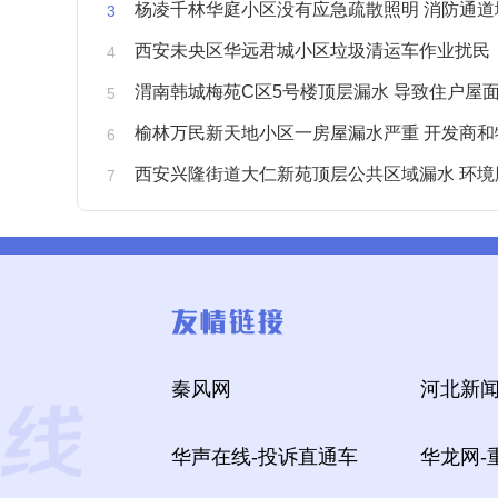
杨凌千林华庭小区没有应急疏散照明 消防通道
西安未央区华远君城小区垃圾清运车作业扰民
渭南韩城梅苑C区5号楼顶层漏水 导致住户屋面被
榆林万民新天地小区一房屋漏水严重 开发商和物业不予
西安兴隆街道大仁新苑顶层公共区域漏水 环境
秦风网
河北新闻
华声在线-投诉直通车
华龙网-