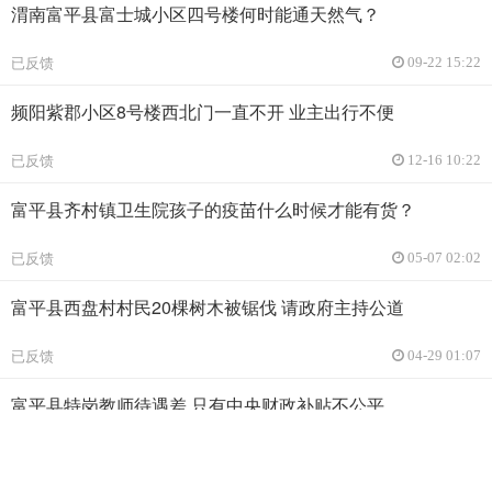
渭南富平县富士城小区四号楼何时能通天然气？
已反馈
09-22 15:22
频阳紫郡小区8号楼西北门一直不开 业主出行不便
已反馈
12-16 10:22
富平县齐村镇卫生院孩子的疫苗什么时候才能有货？
已反馈
05-07 02:02
富平县西盘村村民20棵树木被锯伐 请政府主持公道
已反馈
04-29 01:07
富平县特岗教师待遇差 只有中央财政补贴不公平
已反馈
04-09 01:58