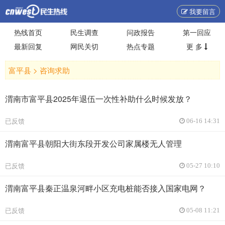
我要留言
热线首页
民生调查
问政报告
第一回应
最新回复
网民关切
热点专题
更 多
富平县 >
咨询求助
渭南市富平县2025年退伍一次性补助什么时候发放？
已反馈
06-16 14:31
渭南富平县朝阳大街东段开发公司家属楼无人管理
已反馈
05-27 10:10
渭南富平县秦正温泉河畔小区充电桩能否接入国家电网？
已反馈
05-08 11:21