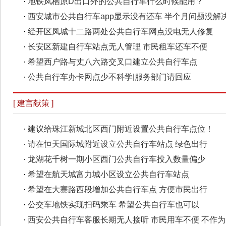
·
地铁凤栖原D出口外的公共自行车什么时候能用？
·
西安城市公共自行车app显示没有还车 半个月问题没解
·
经开区凤城十二路两处公共自行车网点没电无人修复
·
长安区新建自行车站点无人管理 市民租车还车不便
·
希望西户路与丈八六路交叉口建立公共自行车点
·
公共自行车办卡网点少不科学|服务部门请回应
[ 建言献策 ]
·
建议给珠江新城北区西门附近设置公共自行车点位！
·
请在恒天国际城附近设立公共自行车站点 绿色出行
·
龙湖花千树一期小区西门公共自行车投入数量偏少
·
希望在航天城富力城小区设立公共自行车站点
·
希望在大寨路西段增加公共自行车点 方便市民出行
·
公交车地铁实现扫码乘车 希望公共自行车也可以
·
西安公共自行车客服长期无人接听 市民用车不便 不作为