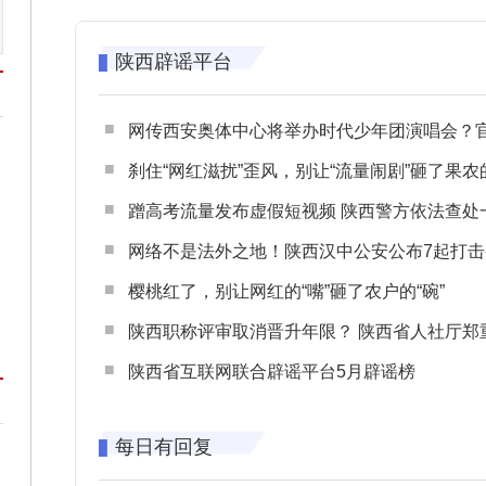
陕西辟谣平台
网传西安奥体中心将举办时代少年团演唱会？官方回应：纯属
刹住“网红滋扰”歪风，别让“流量闹剧”砸了果农
蹭高考流量发布虚假短视频 陕西警方依法查处一起涉高考网络
网络不是法外之地！陕西汉中公安公布7起打击整治网谣网暴典型
樱桃红了，别让网红的“嘴”砸了农户的“碗”
陕西职称评审取消晋升年限？ 陕西省人社厅郑重声明 谨防职称评审不实言
陕西省互联网联合辟谣平台5月辟谣榜
每日有回复