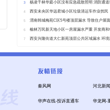
杨凌千林华庭小区没有应急疏散照明 消防通道
西安未央区华远君城小区垃圾清运车作业扰民
渭南韩城梅苑C区5号楼顶层漏水 导致住户屋面被
榆林万民新天地小区一房屋漏水严重 开发商和物业不予
西安兴隆街道大仁新苑顶层公共区域漏水 环境
秦风网
河北新闻
华声在线-投诉直通车
华龙网-