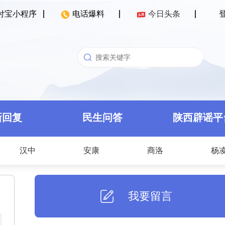
付宝小程序
电话爆料
今日头条
新回复
民生问答
陕西辟谣平
汉中
安康
商洛
杨
我要留言