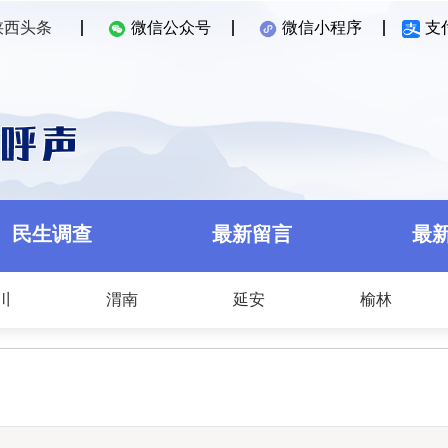
陕西头条
微信公众号
微信小程序
支
民生调查
最新留言
最
川
渭南
延安
榆林