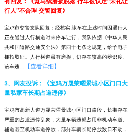
有回复：《斑马线磨损脱落 行车被认定“未礼让
行人”不合理 交警回复》
宝鸡市交警支队回复：经核实,该车在上述时间因遇行人
正在通过人行横道时未停车让行，我队依据《中华人民
共和国道路交通安全法》第四十七条之规定，给予电子
抓拍取证。人行横道虽有磨损，仍存在较高的辨识度。
【查看详细】
该车违…
3、网友投诉：《宝鸡万晟荣曜景城小区门口大
量私家车长期占道违停》
宝鸡市高新大道万晟荣曜景城小区门口路段，长期存在
严重的占道违停乱象，大量车辆违规占用非机动车道、
辅道甚至机动车道停放，部分车辆长期停放数日不动，