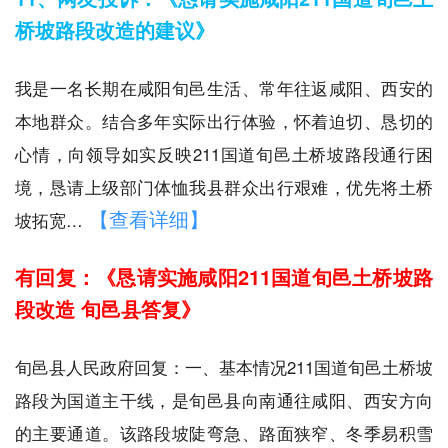
桥坡路段改造的建议》
我是一名长期在咸阳旬邑生活、常年往返咸阳、西安的
本地群众。结合多年实际出行体验，怀着迫切、恳切的
心情，向领导如实反映211国道旬邑土桥坡路段通行困
境，恳请上级部门体恤我县群众出行艰难，优先将土桥
【查看详细】
坡拓宽…
有回复：《恳请实施咸阳211国道旬邑土桥坡路
段改造 旬邑县答复》
旬邑县人民政府回复：一、基本情况211国道旬邑土桥坡
路段为国道主干线，是旬邑县向南通往咸阳、西安方向
的主要通道。该路段坡陡弯急、路面狭窄、冬季易积雪