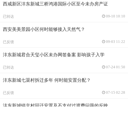
西咸新区沣东新城三桥鸿港国际小区至今未办房产证
已转达
09-10 10:10
西安美美景园小区何时能够接入天然气？
已反馈
09-03 11:22
沣东新城君合天玺小区未办网签备案 影响孩子入学
已转达
07-24 01:50
沣东新城七渠村拆迁多年 何时能安置分配？
已反馈
07-15 02:28
沣东新城镐京村回迁安置及不支付过渡费问题的反映
已转达
06-24 03:35