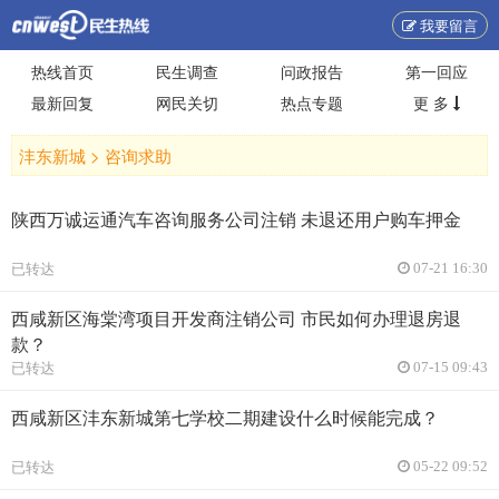
我要留言
热线首页
民生调查
问政报告
第一回应
最新回复
网民关切
热点专题
更 多
沣东新城 >
咨询求助
陕西万诚运通汽车咨询服务公司注销 未退还用户购车押金
已转达
07-21 16:30
西咸新区海棠湾项目开发商注销公司 市民如何办理退房退
款？
已转达
07-15 09:43
西咸新区沣东新城第七学校二期建设什么时候能完成？
已转达
05-22 09:52