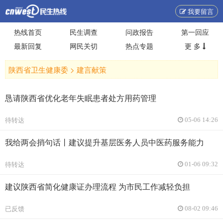
我要留言
热线首页
民生调查
问政报告
第一回应
最新回复
网民关切
热点专题
更 多
陕西省卫生健康委 >
建言献策
恳请陕西省优化老年失眠患者处方用药管理
待转达
05-06 14:26
我给两会捎句话丨建议提升基层医务人员中医药服务能力
待转达
01-06 09:32
建议陕西省简化健康证办理流程 为市民工作减轻负担
已反馈
08-02 09:46