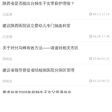
陕西省是否能出台独生子女带薪护理假？
已反馈
09-13 15:14
建议陕西医院设立婴幼儿专门抽血科室
已反馈
04-28 17:38
关于对付马蜂有效方法——请速转相关市区
待转达
10-04 01:33
建议省领导督促省结核病医院分病区管理
待转达
03-26 00:52
要求补发2005年前独生子女父母退休金
待转达
01-21 01:10