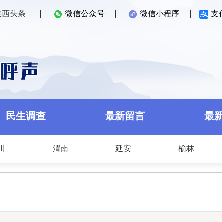
陕西头条
微信公众号
微信小程序
支
民生调查
最新留言
最
川
渭南
延安
榆林