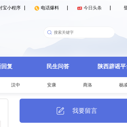
付宝小程序
电话爆料
今日头条
新回复
民生问答
陕西辟谣平
汉中
安康
商洛
杨
我要留言