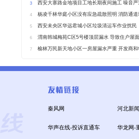
西安大寨路金地项目工地长期夜间施工 噪音严重扰
杨凌千林华庭小区没有应急疏散照明 消防通道
西安未央区华远君城小区垃圾清运车作业扰民
渭南韩城梅苑C区5号楼顶层漏水 导致住户屋面被
榆林万民新天地小区一房屋漏水严重 开发商和物业不予
秦风网
河北新闻
华声在线-投诉直通车
华龙网-