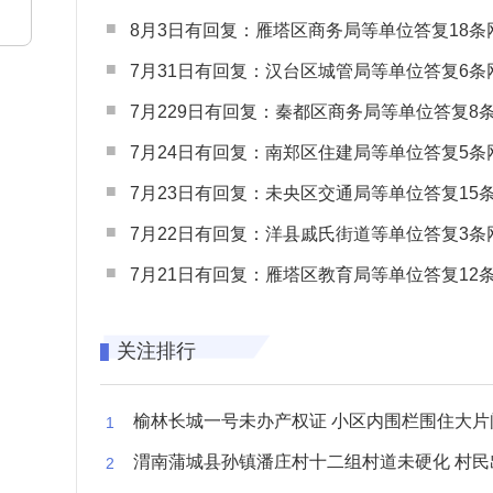
8月3日有回复：雁塔区商务局等单位答复18条网民
7月31日有回复：汉台区城管局等单位答复6条网民
7月229日有回复：秦都区商务局等单位答复8条网民
7月24日有回复：南郑区住建局等单位答复5条网民
7月23日有回复：未央区交通局等单位答复15条网民
7月22日有回复：洋县戚氏街道等单位答复3条网民
7月21日有回复：雁塔区教育局等单位答复12条网民
关注排行
榆林长城一号未办产权证 小区内围栏围住大片闲置空
渭南蒲城县孙镇潘庄村十二组村道未硬化 村民出行