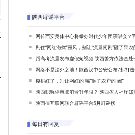
陕西辟谣平台
网传西安奥体中心将举办时代少年团演唱会？官方回应：纯属
刹住“网红滋扰”歪风，别让“流量闹剧”砸了果农
蹭高考流量发布虚假短视频 陕西警方依法查处一起涉高考网络
网络不是法外之地！陕西汉中公安公布7起打击整治网谣网暴典型
樱桃红了，别让网红的“嘴”砸了农户的“碗”
陕西职称评审取消晋升年限？ 陕西省人社厅郑重声明 谨防职称评审不实言
陕西省互联网联合辟谣平台5月辟谣榜
每日有回复