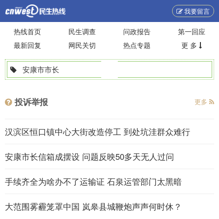
我要留言
热线首页
民生调查
问政报告
第一回应
最新回复
网民关切
热点专题
更 多
安康市市长
投诉举报
更多
汉滨区恒口镇中心大街改造停工 到处坑洼群众难行
安康市长信箱成摆设 问题反映50多天无人过问
手续齐全为啥办不了运输证 石泉运管部门太黑暗
大范围雾霾笼罩中国 岚皋县城鞭炮声声何时休？