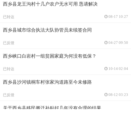
西乡县龙王沟村十几户农户无水可用 恳请解决
已转达
08-17 10:27
西乡县城市综合执法大队协管员未续签合同
已反馈
04-27 09:50
西乡峡口白岩村一组贫困家庭为何没有低保？
已转达
10-14 02:04
西乡县沙河镇桐车村张家沟道路至今未修路
已反馈
08-12 03:23
关于西乡县移民搬迁补贴好几年没有合理的结果
已转达
06-21 07:08