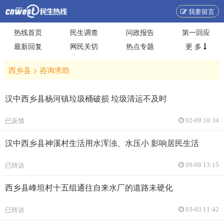
我要留言
热线首页
民生调查
问政报告
第一回应
最新回复
网民关切
热点专题
更 多
西乡县 >
咨询求助
汉中西乡县杨河镇垃圾桶破损 垃圾清运不及时
已反馈
02-09 10:34
汉中西乡县神溪村生活用水浑浊、水压小 影响居民生活
已转达
09-08 13:15
西乡县峰坦村十五组通往自来水厂的道路未硬化
已转达
03-03 11:42