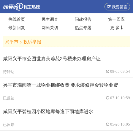
我要留言
热线首页
民生调查
问政报告
第一回应
最新回复
网民关切
热点专题
更 多
兴平市 >
投诉举报
咸阳兴平市公园世嘉芙蓉苑2号楼未办理房产证
待转达
08-05 09:54
兴平市瑞闽第一城物业捆绑收费 要求装修押金转物业费
已反馈
07-10 10:59
咸阳兴平碧桂园小区地库每逢下雨地库进水
已反馈
05-26 16:05