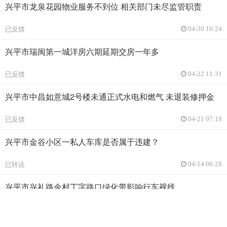
兴平市龙泉花园物业服务不到位 相关部门未尽监管职责
已反馈
04-30 10:24
兴平市瑞闽第一城洋房六期延期交房一年多
已反馈
04-22 11:31
兴平市中昌如意城2号楼未通正式水电和燃气 未退装修押金
已反馈
04-21 07:18
兴平市金谷小区一私人车库是否属于违建？
已转达
04-14 06:28
兴平市兴礼路余村丁字路口绿化带影响行车视线
已反馈
04-11 03:07