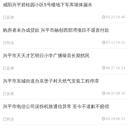
咸阳兴平碧桂园小区5号楼地下车库墙体漏水
已反馈
05-25 10:40
购房者未办成贷款 兴平市融创西部湾项目不退首付款
已转达
07-11 10:12
兴平市天天才艺明日小学广播噪音长期扰民
已反馈
06-27 10:14
兴平市东城街道办东堡子村天然气安装工程停滞
已反馈
06-25 09:16
兴平市电信公司误拆机致通信异常 至今不道歉不赔偿
已转达
05-19 09:53