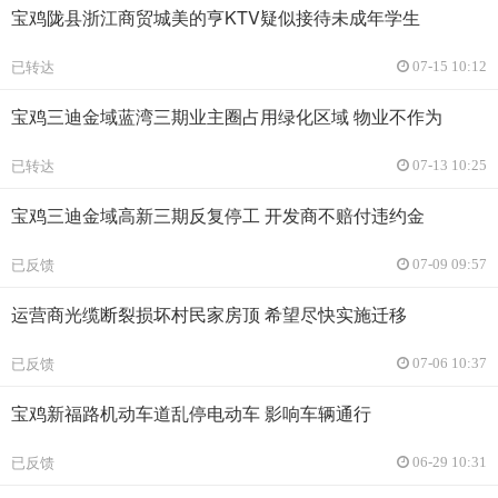
宝鸡陇县浙江商贸城美的亨KTV疑似接待未成年学生
已转达
07-15 10:12
宝鸡三迪金域蓝湾三期业主圈占用绿化区域 物业不作为
已转达
07-13 10:25
宝鸡三迪金域高新三期反复停工 开发商不赔付违约金
已反馈
07-09 09:57
运营商光缆断裂损坏村民家房顶 希望尽快实施迁移
已反馈
07-06 10:37
宝鸡新福路机动车道乱停电动车 影响车辆通行
已反馈
06-29 10:31