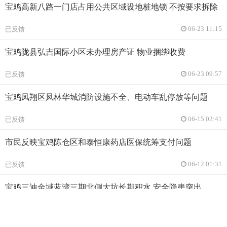
宝鸡高新八路一门店占用公共区域设地桩地锁 不按要求拆除
已反馈
06-23 11:15
宝鸡陇县弘吉国际小区未办理房产证 物业捆绑收费
已反馈
06-23 09:57
宝鸡凤翔区凤林华城消防设施不全、电动车乱停放等问题
已反馈
06-15 02:41
市民反映宝鸡陈仓区和泰恒康药店医保统筹支付问题
已反馈
06-12 01:31
宝鸡三迪金域蓝湾三期北侧大坑长期积水 安全隐患突出
已反馈
06-10 02:26