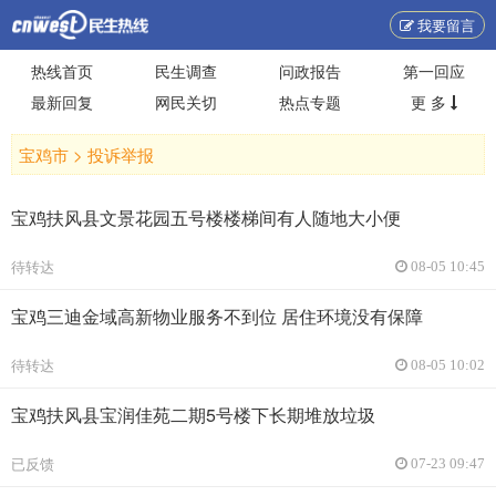
我要留言
热线首页
民生调查
问政报告
第一回应
最新回复
网民关切
热点专题
更 多
宝鸡市 >
投诉举报
宝鸡扶风县文景花园五号楼楼梯间有人随地大小便
待转达
08-05 10:45
宝鸡三迪金域高新物业服务不到位 居住环境没有保障
待转达
08-05 10:02
宝鸡扶风县宝润佳苑二期5号楼下长期堆放垃圾
已反馈
07-23 09:47