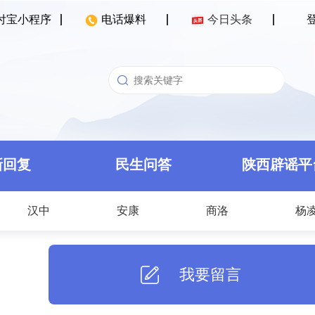
付宝小程序
电话爆料
今日头条
新回复
民生问答
陕西辟谣平
汉中
安康
商洛
杨
我要留言