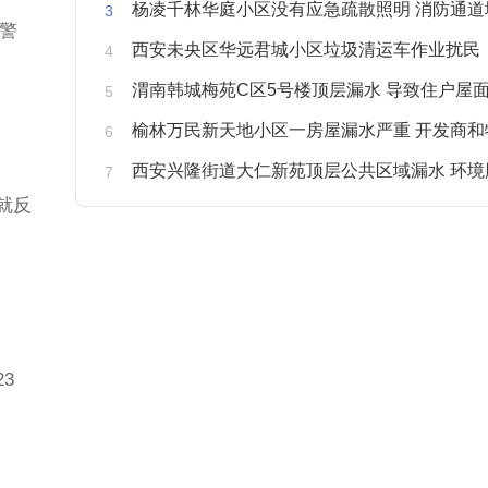
杨凌千林华庭小区没有应急疏散照明 消防通道
何警
西安未央区华远君城小区垃圾清运车作业扰民
渭南韩城梅苑C区5号楼顶层漏水 导致住户屋面被
榆林万民新天地小区一房屋漏水严重 开发商和物业不予
西安兴隆街道大仁新苑顶层公共区域漏水 环境
就反
3