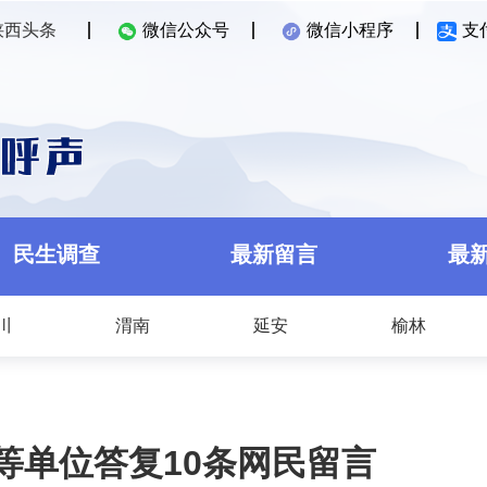
陕西头条
微信公众号
微信小程序
支
民生调查
最新留言
最
川
渭南
延安
榆林
等单位答复10条网民留言