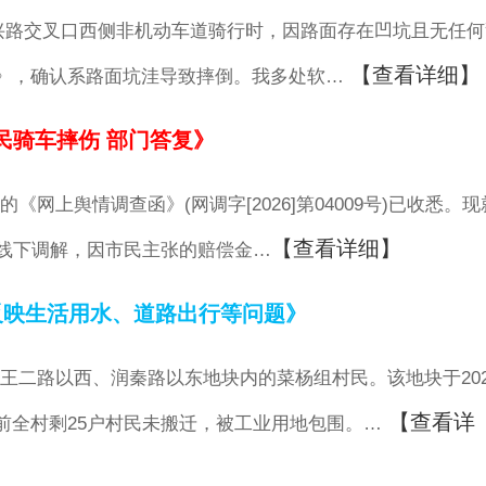
与吉兴路交叉口西侧非机动车道骑行时，因路面存在凹坑且无任
【查看详细】
》，确认系路面坑洼导致摔倒。我多处软…
民骑车摔伤 部门答复》
上舆情调查函》(网调字[2026]第04009号)已收悉。现
【查看详细】
民线下调解，因市民主张的赔偿金…
反映生活用水、道路出行等问题》
王二路以西、润秦路以东地块内的菜杨组村民。该地块于202
【查看详
前全村剩25户村民未搬迁，被工业用地包围。…