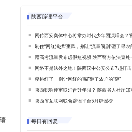
陕西辟谣平台
网传西安奥体中心将举办时代少年团演唱会？官方回应：纯属
刹住“网红滋扰”歪风，别让“流量闹剧”砸了果农
蹭高考流量发布虚假短视频 陕西警方依法查处一起涉高考网络
网络不是法外之地！陕西汉中公安公布7起打击整治网谣网暴典型
樱桃红了，别让网红的“嘴”砸了农户的“碗”
陕西职称评审取消晋升年限？ 陕西省人社厅郑重声明 谨防职称评审不实言
陕西省互联网联合辟谣平台5月辟谣榜
请
每日有回复