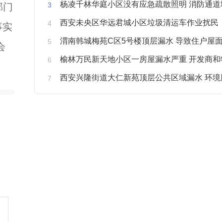
杨凌千林华庭小区没有应急疏散照明 消防通道
部门
西安未央区华远君城小区垃圾清运车作业扰民
事实
渭南韩城梅苑C区5号楼顶层漏水 导致住户屋面被
会
榆林万民新天地小区一房屋漏水严重 开发商和物业不予
西安兴隆街道大仁新苑顶层公共区域漏水 环境