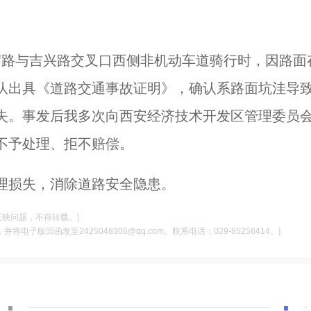
区泾渭路与吉兴路交叉口西侧非机动车道骑行时，因路面
队出具《道路交通事故证明》，确认系路面坑洼导
失。事发后我多次向西安经济技术开发区管理委员
不予处理、拒不赔偿。
理损失，消除道路安全隐患。
反映问题，不得转载。]
电子版回函发至2425048306@qq.com。联系电话：029-85258414。]
·
·