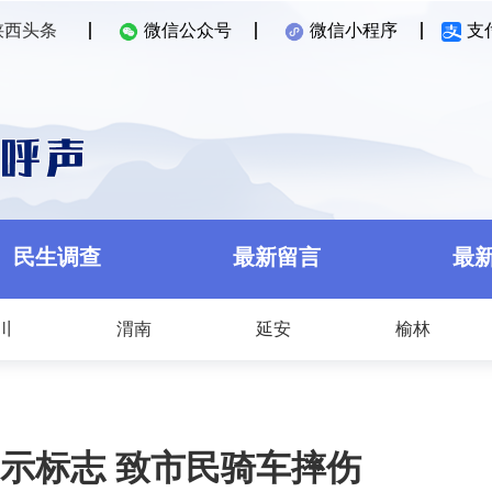
陕西头条
微信公众号
微信小程序
支
民生调查
最新留言
最
川
渭南
延安
榆林
示标志 致市民骑车摔伤