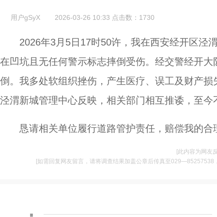
用户gSyX
2026-03-26 10:33
点击数：
1730
2026年3月5日17时50许，我在西安经开
在凹坑且无任何警示标志摔倒受伤。经交警经开大
倒。我多处软组织挫伤，产生医疗、误工及财产损
泾渭新城管理中心反映，相关部门相互推诿，至今
恳请相关单位履行道路管护责任，赔偿我的合
[此内容为网友
[如需回复网友留言，请将调查结果加盖公章后传真至029—85257538，并将
·