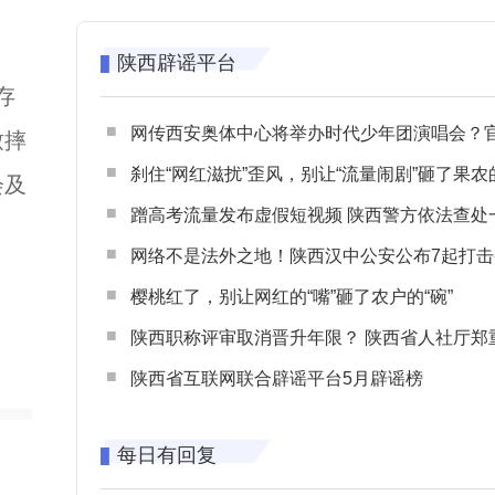
陕西辟谣平台
存
网传西安奥体中心将举办时代少年团演唱会？官方回应：纯属
致摔
刹住“网红滋扰”歪风，别让“流量闹剧”砸了果农
会及
蹭高考流量发布虚假短视频 陕西警方依法查处一起涉高考网络
网络不是法外之地！陕西汉中公安公布7起打击整治网谣网暴典型
樱桃红了，别让网红的“嘴”砸了农户的“碗”
陕西职称评审取消晋升年限？ 陕西省人社厅郑重声明 谨防职称评审不实言
陕西省互联网联合辟谣平台5月辟谣榜
每日有回复