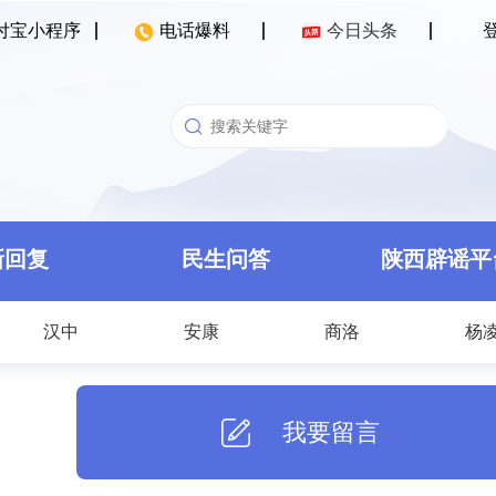
付宝小程序
电话爆料
今日头条
新回复
民生问答
陕西辟谣平
汉中
安康
商洛
杨
我要留言