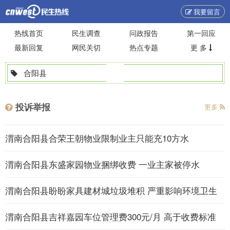
我要留言
热线首页
民生调查
问政报告
第一回应
最新回复
网民关切
热点专题
更 多
合阳县
投诉举报
更多
渭南合阳县合荣王朝物业限制业主只能充10方水
渭南合阳县东盛家园物业捆绑收费 一业主家被停水
渭南合阳县盼盼家具建材城垃圾堆积 严重影响环境卫生
​渭南合阳县吉祥嘉园车位管理费300元/月 高于收费标准