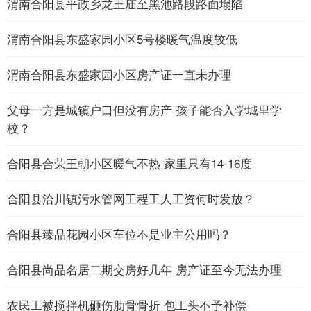
渭南合阳县平政乡龙王庙至黑池路段路面塌陷
渭南合阳县东盛家园小区5号楼暖气温度较低
渭南合阳县东盛家园小区房产证一直未办理
父母一方是城镇户口但没有房产 孩子能否入学城里学
校？
合阳县合荣王朝小区暖气不热 家里只有14-16度
合阳县洽川镇污水管网工程工人工资何时发放？
合阳县臻品花园小区车位不是业主公用吗？
合阳县尚品名居二期交房好几年 房产证至今无法办理
农民工被搅拌机砸伤肋骨骨折 包工头不予补偿