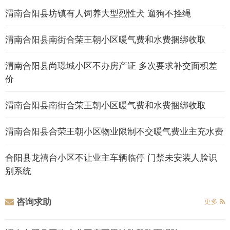
渭南合阳县坊镇有人饲养大型烈性犬 遛狗不拴绳
渭南合阳县南街合荣王朝小区暖气费和水费捆绑收取
渭南合阳县尚璟城小区不办房产证 多次要求补交面积差
价
渭南合阳县南街合荣王朝小区暖气费和水费捆绑收取
渭南合阳县合荣王朝小区物业限制不交暖气费业主充水费
合阳县龙禧台小区不让业主车辆临停 门禁未安装人脸识
别系统
咨询求助
更多