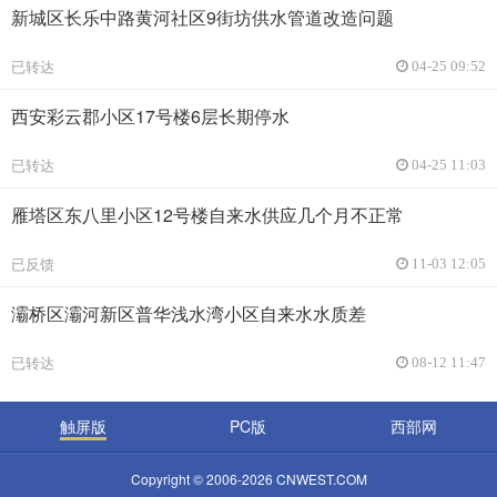
新城区长乐中路黄河社区9街坊供水管道改造问题
已转达
04-25 09:52
西安彩云郡小区17号楼6层长期停水
已转达
04-25 11:03
雁塔区东八里小区12号楼自来水供应几个月不正常
已反馈
11-03 12:05
灞桥区灞河新区普华浅水湾小区自来水水质差
已转达
08-12 11:47
触屏版
PC版
西部网
Copyright © 2006-2026 CNWEST.COM