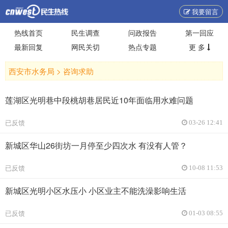
我要留言
热线首页
民生调查
问政报告
第一回应
最新回复
网民关切
热点专题
更 多
西安市水务局 >
咨询求助
莲湖区光明巷中段桃胡巷居民近10年面临用水难问题
已反馈
03-26 12:41
新城区华山26街坊一月停至少四次水 有没有人管？
已反馈
10-08 11:53
新城区光明小区水压小 小区业主不能洗澡影响生活
已反馈
01-03 08:55