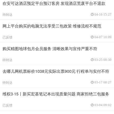
在安可达酒店预定平台预订客房 发现酒店荒废平台不退款
待转达
04-16 15:27
网上平台购买的电脑无法享受三包政策 维修流程不规范
已反馈
04-07 10:09
购买精图地球包月会员服务 清晰效果与宣传严重不符
待转达
03-25 08:30
去哪儿网机票标价1038元实际出票900元 行程单与实付不符
待转达
03-17 08:27
维权3·15丨新买宏基笔记本出现质量问题 商家拒绝三包服务
已反馈
03-04 09:02