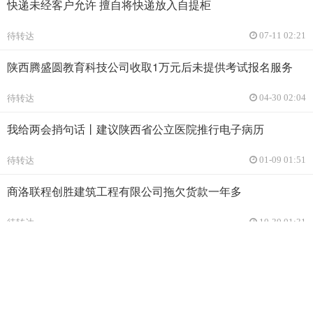
快递未经客户允许 擅自将快递放入自提柜
待转达
07-11 02:21
陕西腾盛圆教育科技公司收取1万元后未提供考试报名服务
待转达
04-30 02:04
我给两会捎句话丨建议陕西省公立医院推行电子病历
待转达
01-09 01:51
商洛联程创胜建筑工程有限公司拖欠货款一年多
待转达
10-30 01:31
麻烦政府出手治理小升初点考、辅导班择校费等乱象
待转达
09-19 01:46