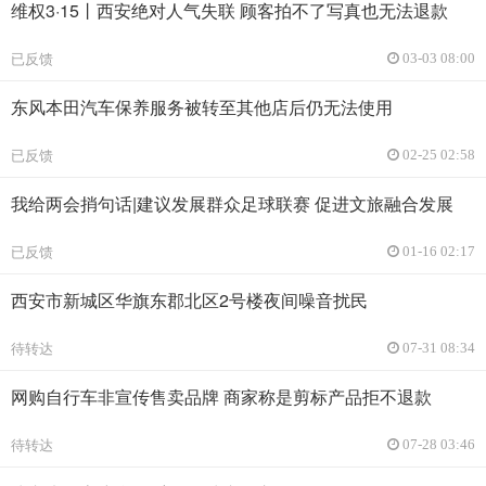
维权3·15丨西安绝对人气失联 顾客拍不了写真也无法退款
已反馈
03-03 08:00
东风本田汽车保养服务被转至其他店后仍无法使用
已反馈
02-25 02:58
我给两会捎句话|建议发展群众足球联赛 促进文旅融合发展
已反馈
01-16 02:17
西安市新城区华旗东郡北区2号楼夜间噪音扰民
待转达
07-31 08:34
网购自行车非宣传售卖品牌 商家称是剪标产品拒不退款
待转达
07-28 03:46