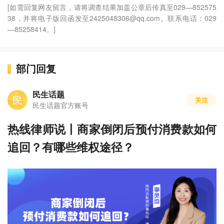
[如需回复网友留言，请将调查结果加盖公章后传真至029—852575
38，并将电子版回函发至2425048306@qq.com。联系电话：029
—85258414。]
部门回复
民生话题
民
关注
民生话题官方账号
热线律师说丨商家倒闭后预付消费款如何
追回？有哪些维权途径？