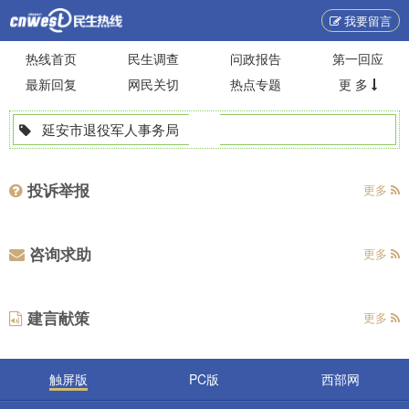
我要留言
热线首页
民生调查
问政报告
第一回应
最新回复
网民关切
热点专题
更 多
延安市退役军人事务局
投诉举报
更多
咨询求助
更多
建言献策
更多
触屏版
PC版
西部网