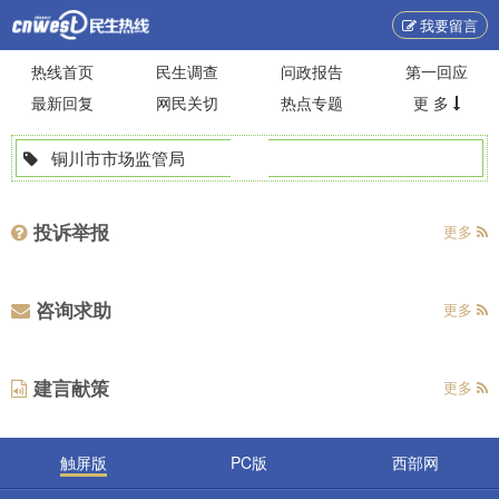
我要留言
热线首页
民生调查
问政报告
第一回应
最新回复
网民关切
热点专题
更 多
铜川市市场监管局
投诉举报
更多
咨询求助
更多
建言献策
更多
触屏版
PC版
西部网