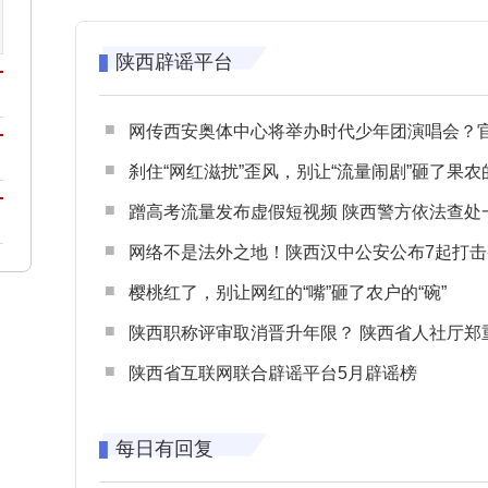
陕西辟谣平台
网传西安奥体中心将举办时代少年团演唱会？官方回应：纯属
刹住“网红滋扰”歪风，别让“流量闹剧”砸了果农
蹭高考流量发布虚假短视频 陕西警方依法查处一起涉高考网络
网络不是法外之地！陕西汉中公安公布7起打击整治网谣网暴典型
樱桃红了，别让网红的“嘴”砸了农户的“碗”
陕西职称评审取消晋升年限？ 陕西省人社厅郑重声明 谨防职称评审不实言
陕西省互联网联合辟谣平台5月辟谣榜
每日有回复