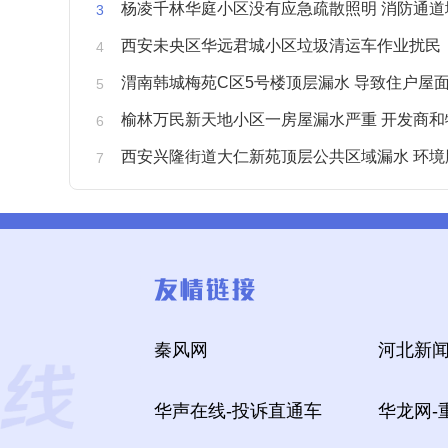
杨凌千林华庭小区没有应急疏散照明 消防通道
西安未央区华远君城小区垃圾清运车作业扰民
渭南韩城梅苑C区5号楼顶层漏水 导致住户屋面被
榆林万民新天地小区一房屋漏水严重 开发商和物业不予
西安兴隆街道大仁新苑顶层公共区域漏水 环境
秦风网
河北新闻
华声在线-投诉直通车
华龙网-