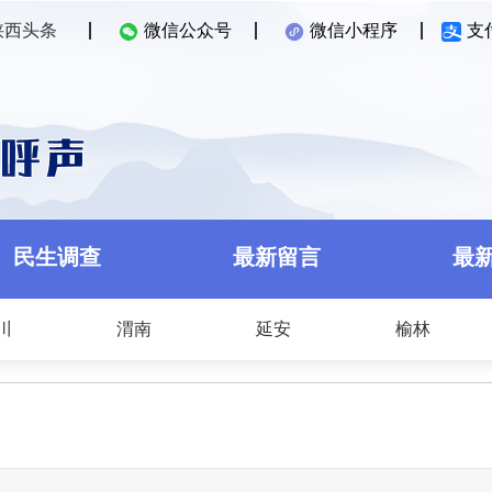
陕西头条
微信公众号
微信小程序
支
民生调查
最新留言
最
川
渭南
延安
榆林