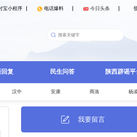
付宝小程序
电话爆料
今日头条
新回复
民生问答
陕西辟谣平
汉中
安康
商洛
杨
我要留言