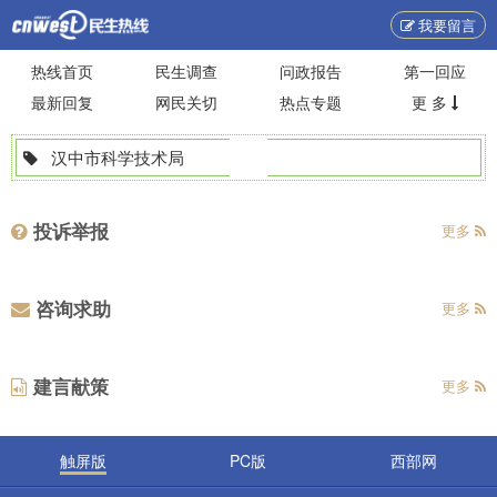
我要留言
热线首页
民生调查
问政报告
第一回应
最新回复
网民关切
热点专题
更 多
汉中市科学技术局
投诉举报
更多
咨询求助
更多
建言献策
更多
触屏版
PC版
西部网