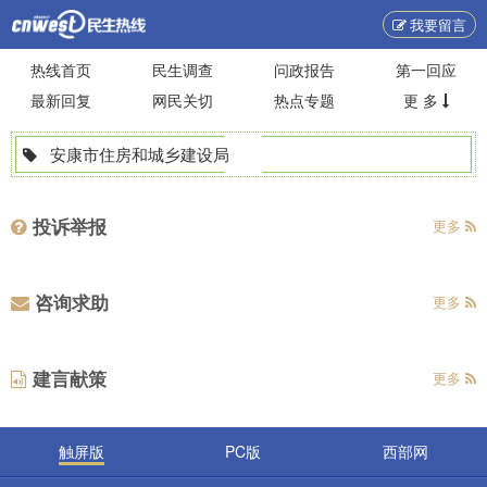
我要留言
热线首页
民生调查
问政报告
第一回应
最新回复
网民关切
热点专题
更 多
安康市住房和城乡建设局
投诉举报
更多
咨询求助
更多
建言献策
更多
触屏版
PC版
西部网