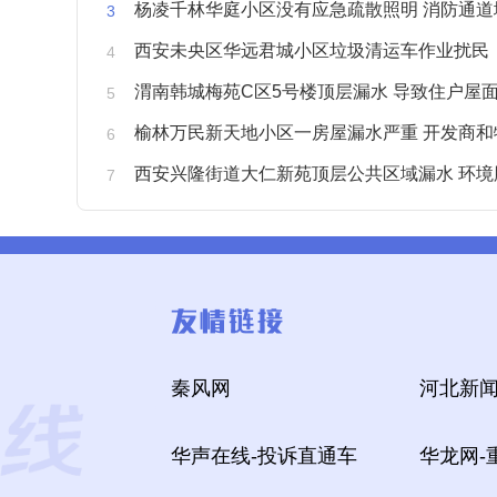
杨凌千林华庭小区没有应急疏散照明 消防通道
西安未央区华远君城小区垃圾清运车作业扰民
渭南韩城梅苑C区5号楼顶层漏水 导致住户屋面被
榆林万民新天地小区一房屋漏水严重 开发商和物业不予
西安兴隆街道大仁新苑顶层公共区域漏水 环境
秦风网
河北新闻
华声在线-投诉直通车
华龙网-