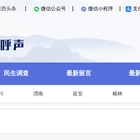
陕西头条
微信公众号
微信小程序
支
民生调查
最新留言
最
川
渭南
延安
榆林