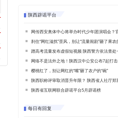
陕西辟谣平台
网传西安奥体中心将举办时代少年团演唱会？官方回应：纯属
刹住“网红滋扰”歪风，别让“流量闹剧”砸了果农
蹭高考流量发布虚假短视频 陕西警方依法查处一起涉高考网络
网络不是法外之地！陕西汉中公安公布7起打击整治网谣网暴典型
樱桃红了，别让网红的“嘴”砸了农户的“碗”
陕西职称评审取消晋升年限？ 陕西省人社厅郑重声明 谨防职称评审不实言
陕西省互联网联合辟谣平台5月辟谣榜
每日有回复