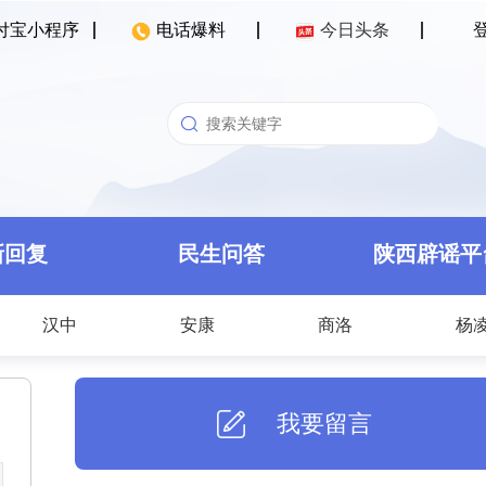
付宝小程序
电话爆料
今日头条
新回复
民生问答
陕西辟谣平
汉中
安康
商洛
杨
我要留言