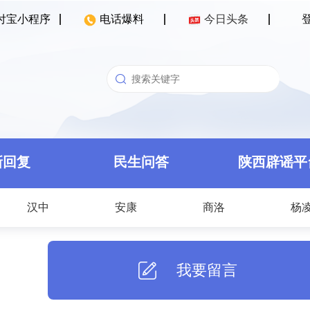
付宝小程序
电话爆料
今日头条
新回复
民生问答
陕西辟谣平
汉中
安康
商洛
杨
我要留言