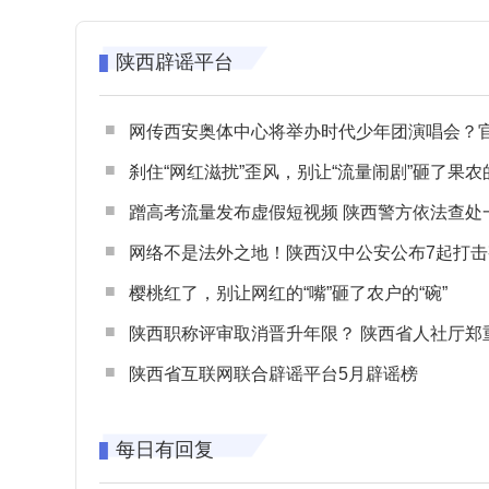
陕西辟谣平台
网传西安奥体中心将举办时代少年团演唱会？官方回应：纯属
刹住“网红滋扰”歪风，别让“流量闹剧”砸了果农
蹭高考流量发布虚假短视频 陕西警方依法查处一起涉高考网络
网络不是法外之地！陕西汉中公安公布7起打击整治网谣网暴典型
樱桃红了，别让网红的“嘴”砸了农户的“碗”
陕西职称评审取消晋升年限？ 陕西省人社厅郑重声明 谨防职称评审不实言
陕西省互联网联合辟谣平台5月辟谣榜
每日有回复