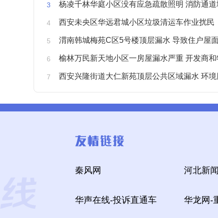
杨凌千林华庭小区没有应急疏散照明 消防通道
西安未央区华远君城小区垃圾清运车作业扰民
渭南韩城梅苑C区5号楼顶层漏水 导致住户屋面被
榆林万民新天地小区一房屋漏水严重 开发商和物业不予
西安兴隆街道大仁新苑顶层公共区域漏水 环境
秦风网
河北新闻
华声在线-投诉直通车
华龙网-