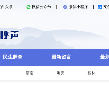
陕西头条
微信公众号
微信小程序
支
民生调查
最新留言
最
川
渭南
延安
榆林