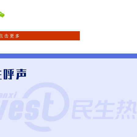
点 击 更 多