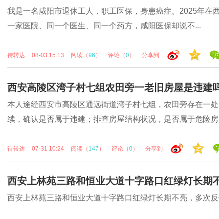
我是一名咸阳市退休工人，职工医保，身患癌症。2025年在
一家医院、同一个医生、同一个药方，咸阳医保却说不...
待转达
08-03 15:13
阅读（
96
）
评论（
0
）
分享到
西安高陵区湾子村七组农田旁一老旧房屋是违建
本人途经西安市高陵区通远街道湾子村七组，农田旁存在一处
续，确认是否属于违建；排查房屋结构状况，是否属于危险房屋.
待转达
07-31 10:24
阅读（
147
）
评论（
0
）
分享到
西安上林苑三路和恒业大道十字路口红绿灯长期
西安上林苑三路和恒业大道十字路口红绿灯长期不亮，多次反馈