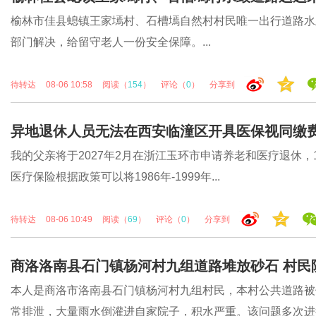
榆林市佳县螅镇王家墕村、石槽墕自然村村民唯一出行道路水
部门解决，给留守老人一份安全保障。...
待转达
08-06 10:58
阅读（
154
）
评论（
0
）
分享到
异地退休人员无法在西安临潼区开具医保视同缴
我的父亲将于2027年2月在浙江玉环市申请养老和医疗退休，1
医疗保险根据政策可以将1986年-1999年...
待转达
08-06 10:49
阅读（
69
）
评论（
0
）
分享到
商洛洛南县石门镇杨河村九组道路堆放砂石 村民
本人是商洛市洛南县石门镇杨河村九组村民，本村公共道路被
常排泄，大量雨水倒灌进自家院子，积水严重。该问题多次进行.