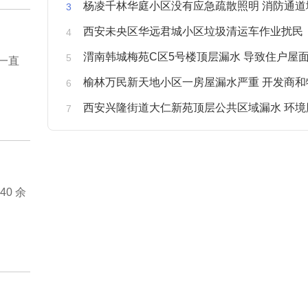
杨凌千林华庭小区没有应急疏散照明 消防通道
西安未央区华远君城小区垃圾清运车作业扰民
渭南韩城梅苑C区5号楼顶层漏水 导致住户屋面被
一直
榆林万民新天地小区一房屋漏水严重 开发商和物业不予
西安兴隆街道大仁新苑顶层公共区域漏水 环境
0 余