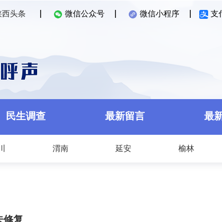
陕西头条
微信公众号
微信小程序
支
民生调查
最新留言
最
川
渭南
延安
榆林
未修复