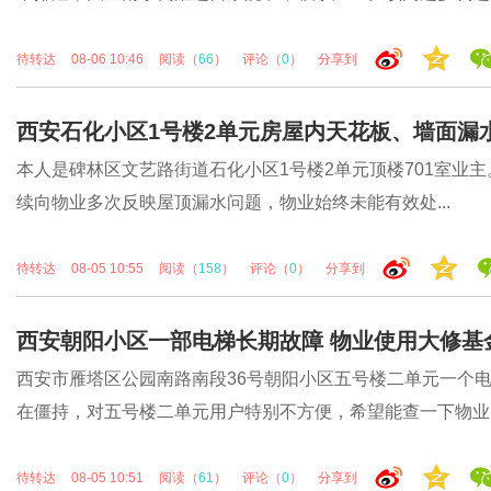
待转达
08-06 10:46
阅读（
66
）
评论（
0
）
分享到
西安石化小区1号楼2单元房屋内天花板、墙面漏
本人是碑林区文艺路街道石化小区1号楼2单元顶楼701室业
续向物业多次反映屋顶漏水问题，物业始终未能有效处...
待转达
08-05 10:55
阅读（
158
）
评论（
0
）
分享到
西安朝阳小区一部电梯长期故障 物业使用大修基
西安市雁塔区公园南路南段36号朝阳小区五号楼二单元一个
在僵持，对五号楼二单元用户特别不方便，希望能查一下物业..
待转达
08-05 10:51
阅读（
61
）
评论（
0
）
分享到