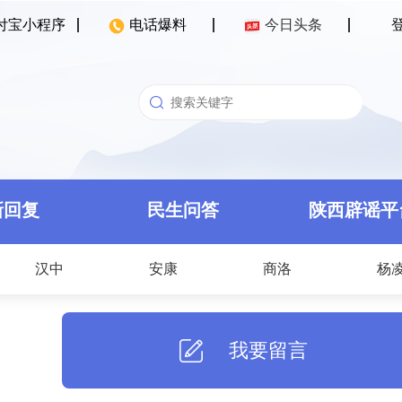
付宝小程序
电话爆料
今日头条
新回复
民生问答
陕西辟谣平
汉中
安康
商洛
杨
我要留言