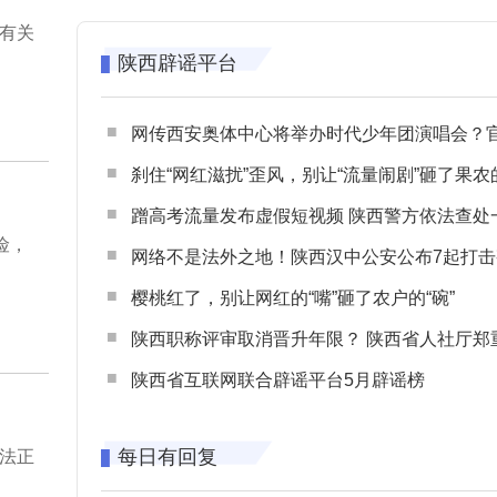
有关
陕西辟谣平台
网传西安奥体中心将举办时代少年团演唱会？官方回应：纯属
刹住“网红滋扰”歪风，别让“流量闹剧”砸了果农
蹭高考流量发布虚假短视频 陕西警方依法查处一起涉高考网络
险，
网络不是法外之地！陕西汉中公安公布7起打击整治网谣网暴典型
樱桃红了，别让网红的“嘴”砸了农户的“碗”
陕西职称评审取消晋升年限？ 陕西省人社厅郑重声明 谨防职称评审不实言
陕西省互联网联合辟谣平台5月辟谣榜
每日有回复
法正