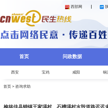
西部网
首页
问政数据
西安
宝鸡
咸阳
铜
首页
>
咨询求助
榆林佳县螅镇王家墕村、石槽墕村水毁道路迟迟