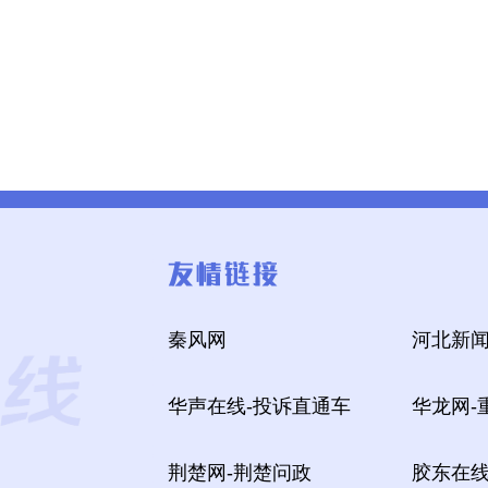
秦风网
河北新闻
华声在线-投诉直通车
华龙网-
荆楚网-荆楚问政
胶东在线