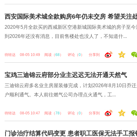
西安国际美术城全款购房6年仍未交房 希望关注
2020年5月全款买的西咸新区空港新城国际美术城的房子至
到2026年还没有消息，目前售楼处也没人了，不知道什...
待转达
08-05 10:49
阅读（
68
）
评论（
0
）
分享到
宝鸡三迪锦云府部分业主迟迟无法开通天然气
三迪锦云府多名业主房屋装修完成，计划2026年8月10日乔
户顺利通气。本人前往燃气公司办理点火通气，工...
待转达
08-05 10:47
阅读（
78
）
评论（
0
）
分享到
门诊治疗结算代码变更 患者职工医保无法手工报