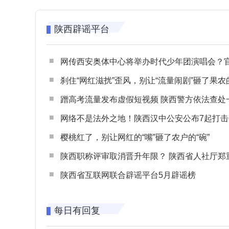
陕西辟谣平台
网传西安奥体中心将举办时代少年团演唱会？官方回应：纯属
刹住“网红滋扰”歪风，别让“流量闹剧”砸了果农
蹭高考流量发布虚假短视频 陕西警方依法查处一起涉高考网络
网络不是法外之地！陕西汉中公安公布7起打击整治网谣网暴典型
樱桃红了，别让网红的“嘴”砸了农户的“碗”
陕西职称评审取消晋升年限？ 陕西省人社厅郑重声明 谨防职称评审不实言
陕西省互联网联合辟谣平台5月辟谣榜
每日有回复