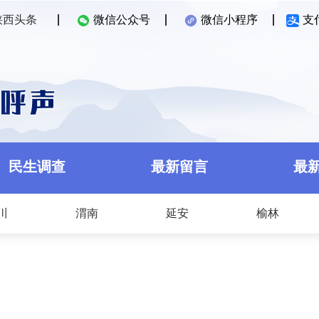
陕西头条
微信公众号
微信小程序
支
民生调查
最新留言
最
川
渭南
延安
榆林