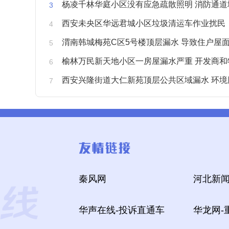
杨凌千林华庭小区没有应急疏散照明 消防通道
西安未央区华远君城小区垃圾清运车作业扰民
渭南韩城梅苑C区5号楼顶层漏水 导致住户屋面被
榆林万民新天地小区一房屋漏水严重 开发商和物业不予
西安兴隆街道大仁新苑顶层公共区域漏水 环境
秦风网
河北新闻
华声在线-投诉直通车
华龙网-