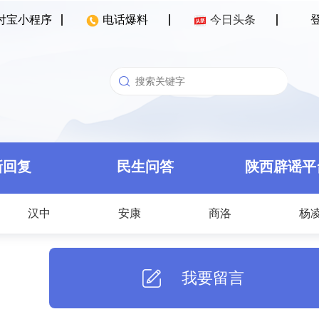
付宝小程序
电话爆料
今日头条
新回复
民生问答
陕西辟谣平
汉中
安康
商洛
杨
我要留言