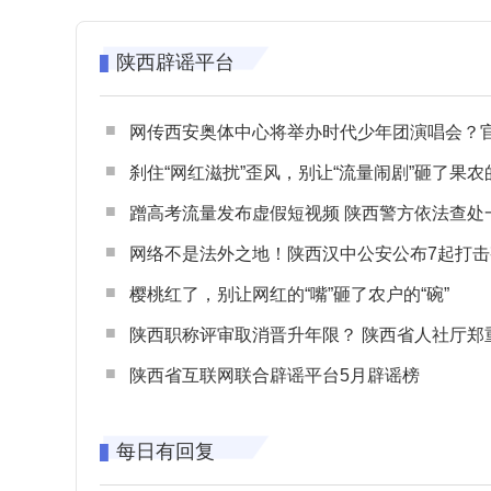
陕西辟谣平台
网传西安奥体中心将举办时代少年团演唱会？官方回应：纯属
刹住“网红滋扰”歪风，别让“流量闹剧”砸了果农
蹭高考流量发布虚假短视频 陕西警方依法查处一起涉高考网络
网络不是法外之地！陕西汉中公安公布7起打击整治网谣网暴典型
樱桃红了，别让网红的“嘴”砸了农户的“碗”
陕西职称评审取消晋升年限？ 陕西省人社厅郑重声明 谨防职称评审不实言
陕西省互联网联合辟谣平台5月辟谣榜
每日有回复