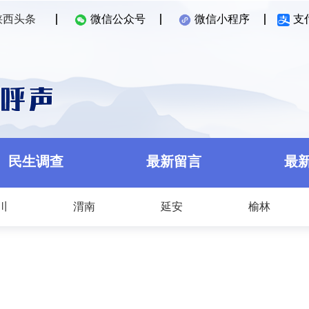
陕西头条
微信公众号
微信小程序
支
民生调查
最新留言
最
川
渭南
延安
榆林