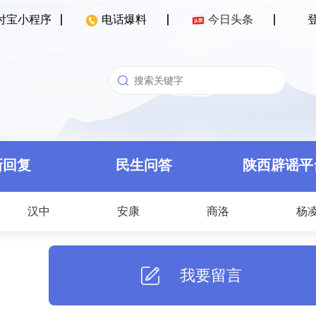
付宝小程序
电话爆料
今日头条
新回复
民生问答
陕西辟谣平
汉中
安康
商洛
杨
我要留言