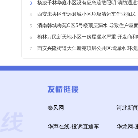
杨凌千林华庭小区没有应急疏散照明 消防通道
西安未央区华远君城小区垃圾清运车作业扰民
渭南韩城梅苑C区5号楼顶层漏水 导致住户屋面被
榆林万民新天地小区一房屋漏水严重 开发商和物业不予
西安兴隆街道大仁新苑顶层公共区域漏水 环境
秦风网
河北新闻
华声在线-投诉直通车
华龙网-