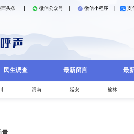
陕西头条
微信公众号
微信小程序
支
民生调查
最新留言
最
川
渭南
延安
榆林
质量