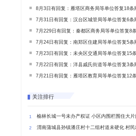
8月3日有回复：雁塔区商务局等单位答复18条网民
7月31日有回复：汉台区城管局等单位答复6条网民
7月229日有回复：秦都区商务局等单位答复8条网民
7月24日有回复：南郑区住建局等单位答复5条网民
7月23日有回复：未央区交通局等单位答复15条网民
7月22日有回复：洋县戚氏街道等单位答复3条网民
7月21日有回复：雁塔区教育局等单位答复12条网民
关注排行
榆林长城一号未办产权证 小区内围栏围住大片闲置空
渭南蒲城县孙镇潘庄村十二组村道未硬化 村民出行