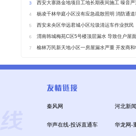
西安大寨路金地项目工地长期夜间施工 噪音严重扰
杨凌千林华庭小区没有应急疏散照明 消防通道
西安未央区华远君城小区垃圾清运车作业扰民
渭南韩城梅苑C区5号楼顶层漏水 导致住户屋面被
榆林万民新天地小区一房屋漏水严重 开发商和物业不予
秦风网
河北新闻
华声在线-投诉直通车
华龙网-