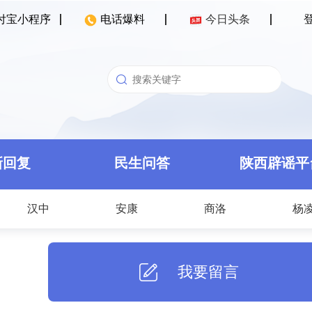
付宝小程序
电话爆料
今日头条
新回复
民生问答
陕西辟谣平
汉中
安康
商洛
杨
我要留言