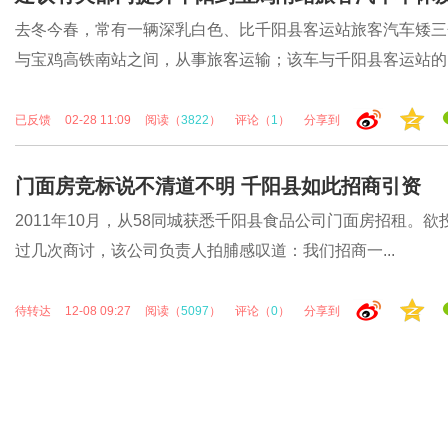
去冬今春，常有一辆深乳白色、比千阳县客运站旅客汽车矮三
与宝鸡高铁南站之间，从事旅客运输；该车与千阳县客运站的..
已反馈
02-28 11:09
阅读（
3822
）
评论（
1
）
分享到
门面房竞标说不清道不明 千阳县如此招商引资
2011年10月，从58同城获悉千阳县食品公司门面房招租。
过几次商讨，该公司负责人拍脯感叹道：我们招商一...
待转达
12-08 09:27
阅读（
5097
）
评论（
0
）
分享到