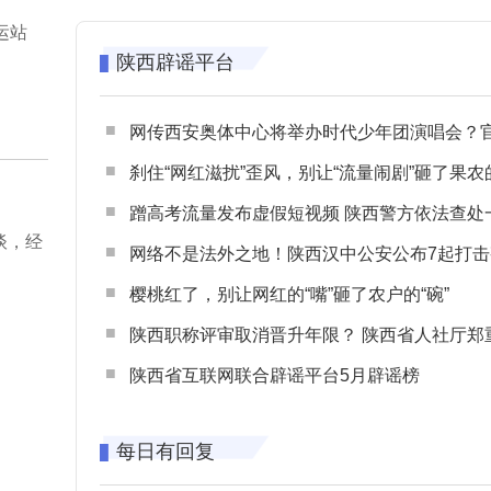
运站
陕西辟谣平台
网传西安奥体中心将举办时代少年团演唱会？官方回应：纯属
刹住“网红滋扰”歪风，别让“流量闹剧”砸了果农
蹭高考流量发布虚假短视频 陕西警方依法查处一起涉高考网络
谈，经
网络不是法外之地！陕西汉中公安公布7起打击整治网谣网暴典型
樱桃红了，别让网红的“嘴”砸了农户的“碗”
陕西职称评审取消晋升年限？ 陕西省人社厅郑重声明 谨防职称评审不实言
陕西省互联网联合辟谣平台5月辟谣榜
每日有回复