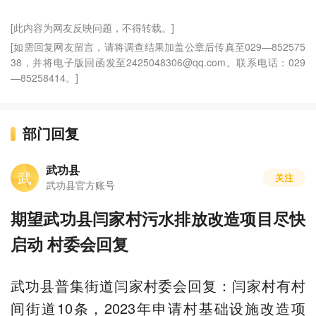
[此内容为网友反映问题，不得转载。]
[如需回复网友留言，请将调查结果加盖公章后传真至029—852575
38，并将电子版回函发至2425048306@qq.com。联系电话：029
—85258414。]
部门回复
武功县
武
关注
武功县官方账号
期望武功县闫家村污水排放改造项目尽快
启动 村委会回复
武功县普集街道闫家村委会回复：闫家村有村
间街道10条，2023年申请村基础设施改造项