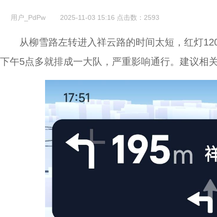
用户_PdPw
2025-11-03 15:16
点击数：
2593
从柳雪路左转进入祥云路的时间太短，红灯12
下午5点多就排成一大队，严重影响通行。建议相