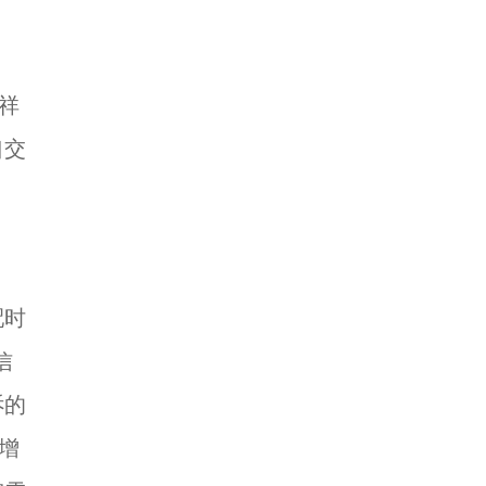
祥
口交
配时
信
诉的
增