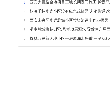
西安大寨路金地项目工地长期夜间施工 噪音严重扰
杨凌千林华庭小区没有应急疏散照明 消防通道
西安未央区华远君城小区垃圾清运车作业扰民
渭南韩城梅苑C区5号楼顶层漏水 导致住户屋面被
榆林万民新天地小区一房屋漏水严重 开发商和物业不予