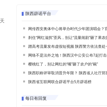
陕西辟谣平台
天
网传西安奥体中心将举办时代少年团演唱会？官方回应：纯属
刹住“网红滋扰”歪风，别让“流量闹剧”砸了果农
蹭高考流量发布虚假短视频 陕西警方依法查处一起涉高考网络
网络不是法外之地！陕西汉中公安公布7起打击整治网谣网暴典型
樱桃红了，别让网红的“嘴”砸了农户的“碗”
陕西职称评审取消晋升年限？ 陕西省人社厅郑重声明 谨防职称评审不实言
陕西省互联网联合辟谣平台5月辟谣榜
每日有回复