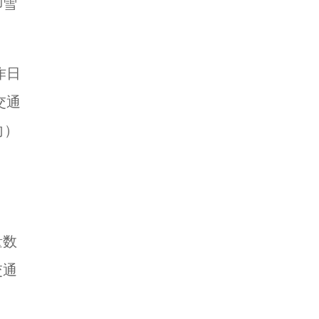
柳雪
作日
交通
向）
量数
交通