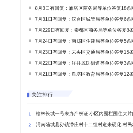
8月3日有回复：雁塔区商务局等单位答复18条网民
7月31日有回复：汉台区城管局等单位答复6条网民
7月229日有回复：秦都区商务局等单位答复8条网民
7月24日有回复：南郑区住建局等单位答复5条网民
7月23日有回复：未央区交通局等单位答复15条网民
7月22日有回复：洋县戚氏街道等单位答复3条网民
7月21日有回复：雁塔区教育局等单位答复12条网民
关注排行
榆林长城一号未办产权证 小区内围栏围住大片闲置空
渭南蒲城县孙镇潘庄村十二组村道未硬化 村民出行