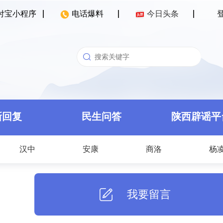
付宝小程序
电话爆料
今日头条
新回复
民生问答
陕西辟谣平
汉中
安康
商洛
杨
我要留言