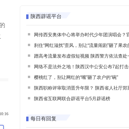
陕西辟谣平台
的
网传西安奥体中心将举办时代少年团演唱会？官方回应：纯属
二
刹住“网红滋扰”歪风，别让“流量闹剧”砸了果农
蹭高考流量发布虚假短视频 陕西警方依法查处一起涉高考网络
网络不是法外之地！陕西汉中公安公布7起打击整治网谣网暴典型
樱桃红了，别让网红的“嘴”砸了农户的“碗”
陕西职称评审取消晋升年限？ 陕西省人社厅郑重声明 谨防职称评审不实言
陕西省互联网联合辟谣平台5月辟谣榜
10:16
每日有回复