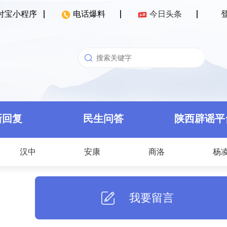
付宝小程序
电话爆料
今日头条
新回复
民生问答
陕西辟谣平
汉中
安康
商洛
杨
我要留言