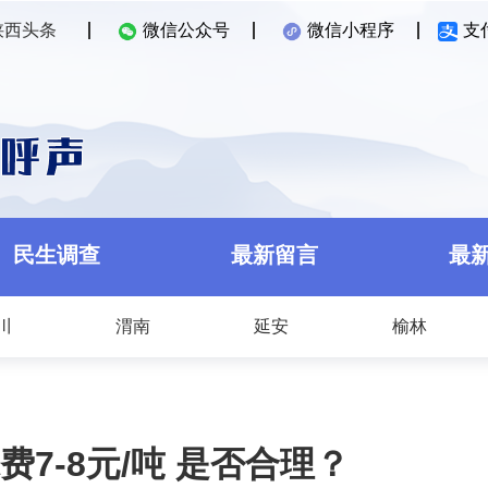
陕西头条
微信公众号
微信小程序
支
民生调查
最新留言
最
川
渭南
延安
榆林
7-8元/吨 是否合理？