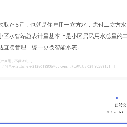
取7~8元，也就是住户用一立方水，需付二立方水
小区水管站总表计量基本上是小区居民用水总量的
站直接管理，统一更换智能水表。
反映问题，不得转载。]
电子版回函发至2425048306@qq.com。联系电话：029-85258414。]
·
已转交
2025-10-31 