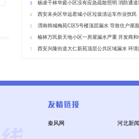
杨凌千林华庭小区没有应急疏散照明 消防通道
西安未央区华远君城小区垃圾清运车作业扰民
渭南韩城梅苑C区5号楼顶层漏水 导致住户屋面被
榆林万民新天地小区一房屋漏水严重 开发商和物业不予
西安兴隆街道大仁新苑顶层公共区域漏水 环境
秦风网
河北新闻