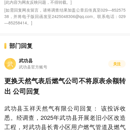
[此内容为网友反映问题，不得转载。]
[如需回复网友留言，请将调查结果加盖公章后传真至029—852575
38，并将电子版回函发至2425048306@qq.com。联系电话：029
—85258414。]
部门回复
武功县
武
关注
武功县官方账号
更换天然气表后燃气公司不将原表余额转
出 公司回复
武功县玉祥天然气有限公司回复： 该投诉收
悉。经调查，2025年武功县开展老旧小区改造
工程，对武功县长青小区用户燃气管道及燃气