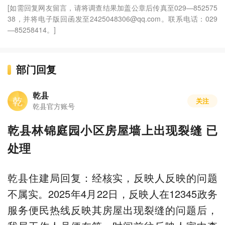
[如需回复网友留言，请将调查结果加盖公章后传真至029—852575
38，并将电子版回函发至2425048306@qq.com。联系电话：029
—85258414。]
部门回复
乾县
乾
关注
乾县官方账号
乾县林锦庭园小区房屋墙上出现裂缝 已
处理
乾县住建局回复：经核实，反映人反映的问题
不属实。2025年4月22日，反映人在12345政务
服务便民热线反映其房屋出现裂缝的问题后，