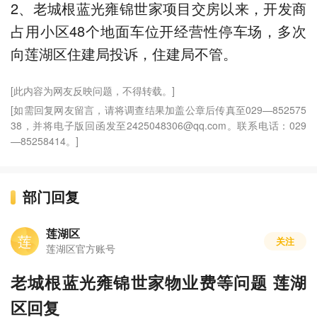
2、老城根蓝光雍锦世家项目交房以来，开发商
占用小区48个地面车位开经营性停车场，多次
向莲湖区住建局投诉，住建局不管。
[此内容为网友反映问题，不得转载。]
[如需回复网友留言，请将调查结果加盖公章后传真至029—852575
38，并将电子版回函发至2425048306@qq.com。联系电话：029
—85258414。]
部门回复
莲湖区
莲
关注
莲湖区官方账号
老城根蓝光雍锦世家物业费等问题 莲湖
区回复