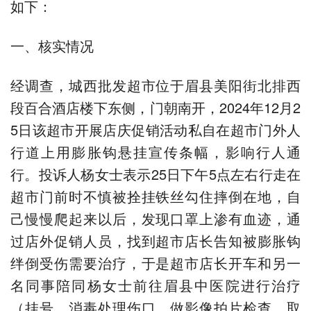
如下：
一、核实情况
经调查，城西批发超市位于眉县美阳街北排西
段百合酒店楼下东侧，门朝南开，2024年12月2
5日该超市开展店庆促销活动私自在超市门外人
行道上用膨胀钩悬挂宣传条幅，影响行人通
行。投诉人杨女士表示25日下午5点左右行走在
超市门前时不慎被拴挂铁丝勾住摔倒在地，自
己慢慢爬起来以后，发现口罩上渗有血迹，通
过店外促销人员，找到超市店长告知被膨胀钩
绊倒受伤需要治疗，于是超市店长开车和另一
名同事陪同杨女士前往眉县中医院进行治疗
（挂号、消毒处理伤口、做影像拍片检查、取