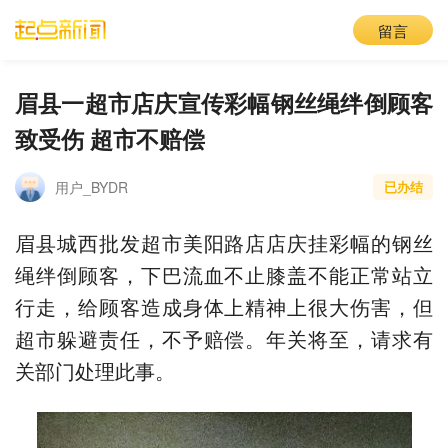
留言
眉县一超市店庆宣传彩幅钢丝绳绊倒顾客
致受伤 超市不赔偿
用户_BYDR
已办结
眉县城西批发超市美阳路店店庆挂彩幅的钢丝
绳绊倒顾客，下巴流血不止膝盖不能正常站立
行走，给顾客造成身体上精神上很大伤害，但
超市躲避责任，不予赔偿。年关将至，请求有
关部门处理此事。