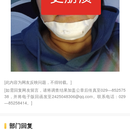
[此内容为网友反映问题，不得转载。]
[如需回复网友留言，请将调查结果加盖公章后传真至029—852575
38，并将电子版回函发至2425048306@qq.com。联系电话：029
—85258414。]
部门回复