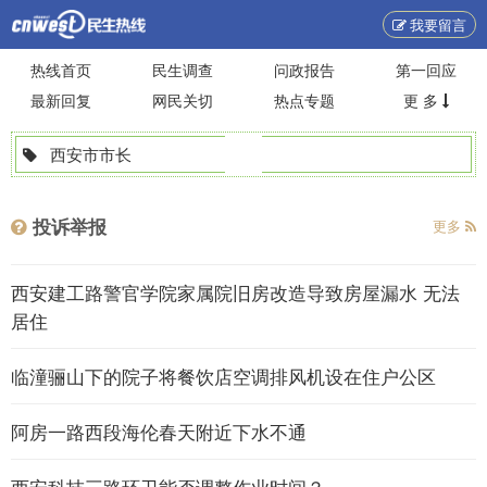
我要留言
热线首页
民生调查
问政报告
第一回应
最新回复
网民关切
热点专题
更 多
西安市市长
投诉举报
更多
西安建工路警官学院家属院旧房改造导致房屋漏水 无法
居住
临潼骊山下的院子将餐饮店空调排风机设在住户公区
阿房一路西段海伦春天附近下水不通
西安科技三路环卫能否调整作业时间？