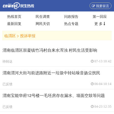
我要留言
热线首页
民生调查
问政报告
第一回应
最新回复
网民关切
热点专题
更 多
临渭区 >
投诉举报
渭南临渭区崇凝镇竹冯村自来水浑浊 村民生活受影响
待转达
07-13 10:42
渭南渭河大街与前进路附近一垃圾中转站噪音扬尘扰民
已反馈
06-04 10:14
渭南宝能华府12号楼一毛坯房存在漏水、墙面空鼓等问题
已反馈
04-23 12:35