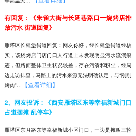
季高温天…
有回复：《朱雀大街与长延巷路口一烧烤店排
放污水 街道回复》
雁塔区长延堡街道回复：网友你好，经长延堡街道经核
实，该烧烤店门店门口人行道上未发现明显污水流淌痕
迹，但路面整体卫生状况较差，存在污渍和积尘，经周
边走访排查，马路上的污水来源无法明确认定，与“刚刚
【查看详细】
烤肉”…
2、网友投诉：《西安雁塔区东等幸福新城门口
占道摆摊 乱停车》
雁塔区东月路东等幸福新城小区门口，一边是摊贩三轮