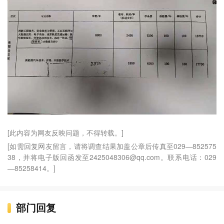
[此内容为网友反映问题，不得转载。]
[如需回复网友留言，请将调查结果加盖公章后传真至029—852575
38，并将电子版回函发至2425048306@qq.com。联系电话：029
—85258414。]
部门回复