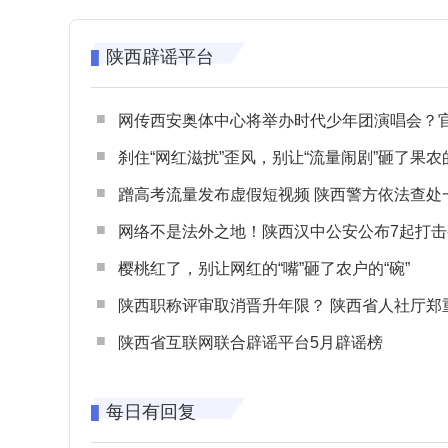
陕西辟谣平台
网传西安奥体中心将举办时代少年团演唱会？官方回应：纯属
刹住“网红滋扰”歪风，别让“流量闹剧”砸了果农
蹭高考流量发布虚假短视频 陕西警方依法查处一起涉高考网络
网络不是法外之地！陕西汉中公安公布7起打击整治网谣网暴典型
樱桃红了，别让网红的“嘴”砸了农户的“碗”
陕西职称评审取消晋升年限？ 陕西省人社厅郑重声明 谨防职称评审不实言
陕西省互联网联合辟谣平台5月辟谣榜
每日有回复