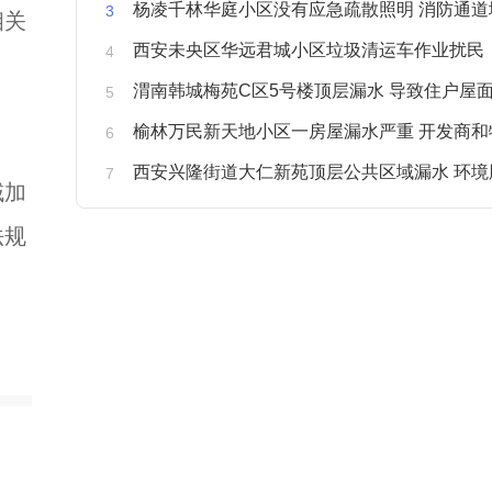
杨凌千林华庭小区没有应急疏散照明 消防通道
相关
西安未央区华远君城小区垃圾清运车作业扰民
渭南韩城梅苑C区5号楼顶层漏水 导致住户屋面被
榆林万民新天地小区一房屋漏水严重 开发商和物业不予
西安兴隆街道大仁新苑顶层公共区域漏水 环境
域加
法规