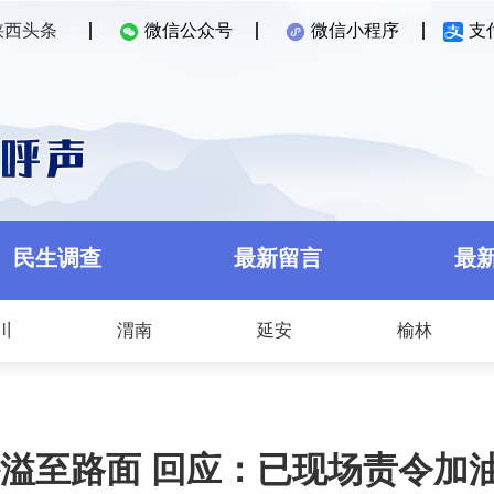
陕西头条
微信公众号
微信小程序
支
民生调查
最新留言
最
川
渭南
延安
榆林
溢至路面 回应：已现场责令加