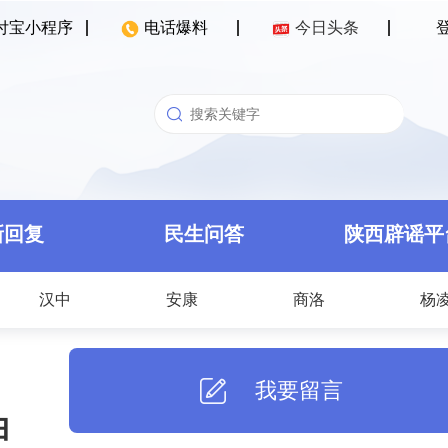
付宝小程序
电话爆料
今日头条
新回复
民生问答
陕西辟谣平
汉中
安康
商洛
杨
我要留言
油