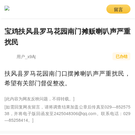
留言
宝鸡扶风县罗马花园南门摊贩喇叭声严重
扰民
用户_x9Aj
已办结
扶风县罗马花园南门口摆摊喇叭声严重扰民，
希望有关部门督促整改。
[此内容为网友反映问题，不得转载。]
[如需回复网友留言，请将调查结果加盖公章后传真至029—852575
38，并将电子版回函发至2425048306@qq.com。联系电话：029
—85258414。]