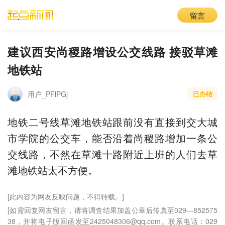
留言
建议西安尚稷路增设公交线路 接驳草滩
地铁站
用户_PFlPGj
已办结
地铁二号线草滩地铁站跟前没有直接到交大城
市学院的公交车，能否沿着尚稷路增加一条公
交线路，不然在草滩十路附近上班的人们去草
滩地铁站太不方便。
[此内容为网友反映问题，不得转载。]
[如需回复网友留言，请将调查结果加盖公章后传真至029—852575
38，并将电子版回函发至2425048306@qq.com。联系电话：029