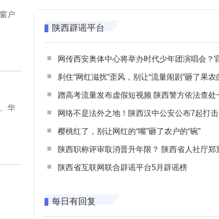
窗户
陕西辟谣平台
网传西安奥体中心将举办时代少年团演唱会？官方回应：纯属
刹住“网红滋扰”歪风，别让“流量闹剧”砸了果农
蹭高考流量发布虚假短视频 陕西警方依法查处一起涉高考网络
、华
网络不是法外之地！陕西汉中公安公布7起打击整治网谣网暴典型
樱桃红了，别让网红的“嘴”砸了农户的“碗”
陕西职称评审取消晋升年限？ 陕西省人社厅郑重声明 谨防职称评审不实言
陕西省互联网联合辟谣平台5月辟谣榜
每日有回复