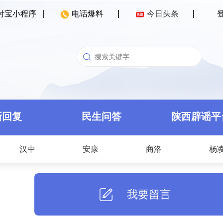
付宝小程序
电话爆料
今日头条
新回复
民生问答
陕西辟谣平
汉中
安康
商洛
杨
我要留言