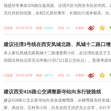
我是经常乘坐326路往返高陵、泾渭片区与西安市区的市民
无任何折扣优惠，全程2元原价乘车，长期出行成本较高。为..
已反馈
03-16 15:25
阅读（
2104
）
评论（
0
）
分享到
建议泾渭3号线在西安凤城北路、凤城十二路口增
本人家住凤城北路凤城十二路漫香郡小区，在泾渭街道店子王
却因没有站点而无法停靠(小区门口是公交站点）。恳请考虑在.
已反馈
03-03 15:58
阅读（
2077
）
评论（
0
）
分享到
建议西安416路公交调整新寺站向东行驶路线
建议416路公交从新寺站向东改道柳莺路，从柳莺路东经东
家、易合坊、五村等小区，向东去田王洪庆无公交车，出行不..