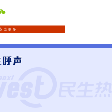
点 击 更 多