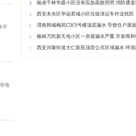
杨凌千林华庭小区没有应急疏散照明 消防通道
西安未央区华远君城小区垃圾清运车作业扰民
渭南韩城梅苑C区5号楼顶层漏水 导致住户屋面被
作不
榆林万民新天地小区一房屋漏水严重 开发商和物业不予
西安兴隆街道大仁新苑顶层公共区域漏水 环境
寺地