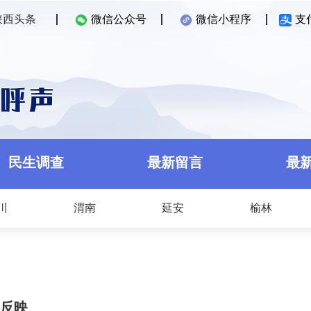
陕西头条
微信公众号
微信小程序
支
民生调查
最新留言
最
川
渭南
延安
榆林
题反映