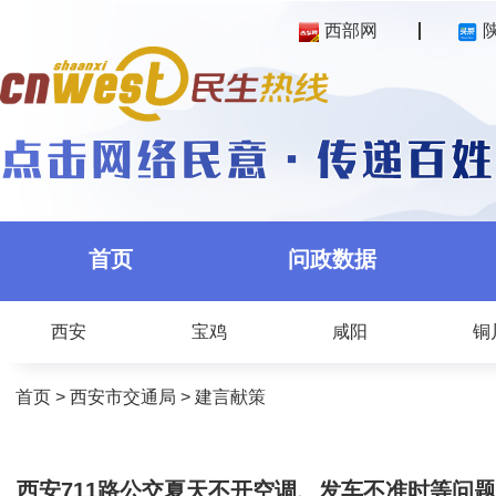
西部网
首页
问政数据
西安
宝鸡
咸阳
铜
首页
>
西安市交通局
>
建言献策
西安711路公交夏天不开空调、发车不准时等问