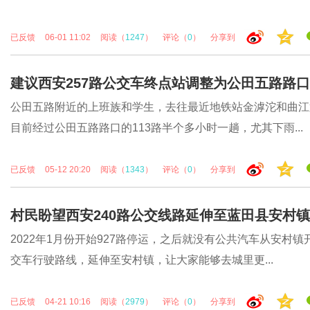
已反馈
06-01 11:02
阅读（
1247
）
评论（
0
）
分享到
建议西安257路公交车终点站调整为公田五路路口
公田五路附近的上班族和学生，去往最近地铁站金滹沱和曲江
目前经过公田五路路口的113路半个多小时一趟，尤其下雨...
已反馈
05-12 20:20
阅读（
1343
）
评论（
0
）
分享到
村民盼望西安240路公交线路延伸至蓝田县安村镇
2022年1月份开始927路停运，之后就没有公共汽车从安村
交车行驶路线，延伸至安村镇，让大家能够去城里更...
已反馈
04-21 10:16
阅读（
2979
）
评论（
0
）
分享到