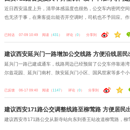
近日西安温度上升，清早体感温度也很热，公交车内密闭空间
也无济于事，在乘客提出能否开空调时，司机也不予回应。作为.
已转达
07-09 10:49
阅读（
431
）
评论（
0
）
分享到
建议西安延兴门一路增加公交线路 方便沿线居民
延兴门一路已建成通车，线路周边已经预留了公交车停靠港湾
尔兹花园、延兴门南村、陕安延兴门小区、国风世家等多个小区.
已反馈
06-17 09:40
阅读（
1147
）
评论（
0
）
分享到
建议西安171路公交调整线路至柳莺路 方便居民
建议西安市171路公交从新寺站向东到香王站改道柳莺路，柳莺