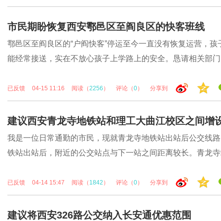
市民期盼恢复西安鄠邑区至阎良区的快客班线
鄠邑区至阎良区的“户阎快客”停运至今一直没有恢复运营，
能经常接送，实在不放心孩子上学路上的安全。恳请相关部门..
已反馈
04-15 11:16
阅读（
2256
）
评论（
0
）
分享到
建议西安青龙寺地铁站和理工大曲江校区之间增
我是一位日常通勤的市民，现就青龙寺地铁站出站后公交线路
铁站出站后，附近的公交站点与下一站之间距离较长。青龙寺站.
已反馈
04-14 15:47
阅读（
1842
）
评论（
0
）
分享到
建议将西安326路公交纳入长安通优惠范围