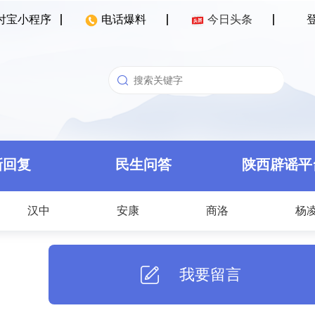
付宝小程序
电话爆料
今日头条
新回复
民生问答
陕西辟谣平
汉中
安康
商洛
杨
我要留言