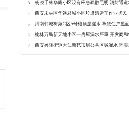
杨凌千林华庭小区没有应急疏散照明 消防通道
西安未央区华远君城小区垃圾清运车作业扰民
渭南韩城梅苑C区5号楼顶层漏水 导致住户屋面被
榆林万民新天地小区一房屋漏水严重 开发商和物业不予
西安兴隆街道大仁新苑顶层公共区域漏水 环境