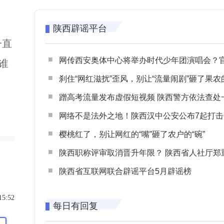
陕西辟谣平台
一直
网传西安奥体中心将举办时代少年团演唱会？官方回应：纯属
谁
刹住“网红滋扰”歪风，别让“流量闹剧”砸了果农
蹭高考流量发布虚假短视频 陕西警方依法查处一起涉高考网络
网络不是法外之地！陕西汉中公安公布7起打击整治网谣网暴典型
樱桃红了，别让网红的“嘴”砸了农户的“碗”
陕西职称评审取消晋升年限？ 陕西省人社厅郑重声明 谨防职称评审不实言
陕西省互联网联合辟谣平台5月辟谣榜
15:52
每日有回复