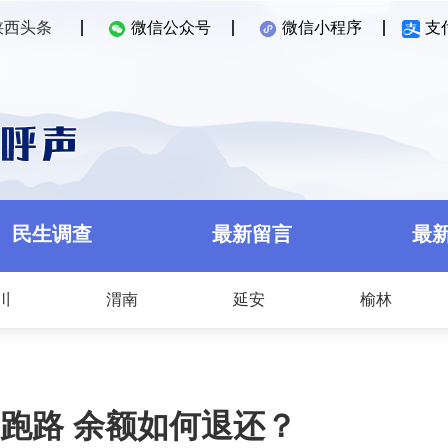
陕西头条
微信公众号
微信小程序
支
民生调查
最新留言
最
川
渭南
延安
榆林
跑路 余额如何退还？